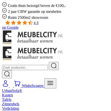
Gratis
thuis bezorgd boven de €100,-
2 jaar CBW
garantie
op meubelen
Ruim
2500m2 showroom
4.5
op
Google
Winkelwagen
UrbanSofa®
Kasten
Tafels
Zitmeubels
Verlichting