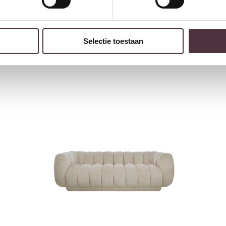
Light & Living Bank 237x96x75 cm KIALY beige
€
2.198,00
Selectie toestaan