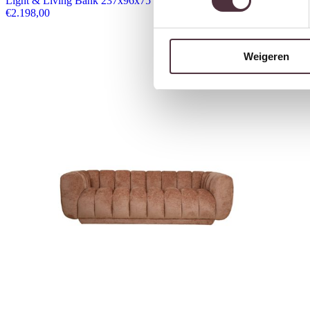
Light & Living Bank 237x96x75 cm KIALY crème
€
2.198,00
Weigeren