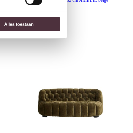
Light & Living Bank 175x85x82 cm AMELIE beige
€
1.058,00
Alles toestaan