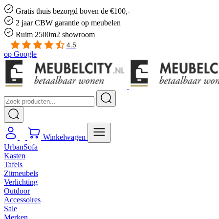
Gratis
thuis bezorgd boven de €100,-
2 jaar CBW
garantie
op meubelen
Ruim
2500m2 showroom
4.5
op
Google
Winkelwagen
UrbanSofa
Kasten
Tafels
Zitmeubels
Verlichting
Outdoor
Accessoires
Sale
Merken