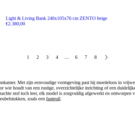
Light & Living Bank 240x105x76 cm ZENTO beige
€
2.380,00
1
2
3
4
…
6
7
8
nkamer. Met zijn eenvoudige vormgeving past hij moeiteloos in vrijwel
or wie houdt van een rustige, overzichtelijke inrichting of een duidelij
achte stof toch leer, elk model is zorgvuldig afgewerkt en ontworpen v
eubelstukken, zoals een
fauteuil
.