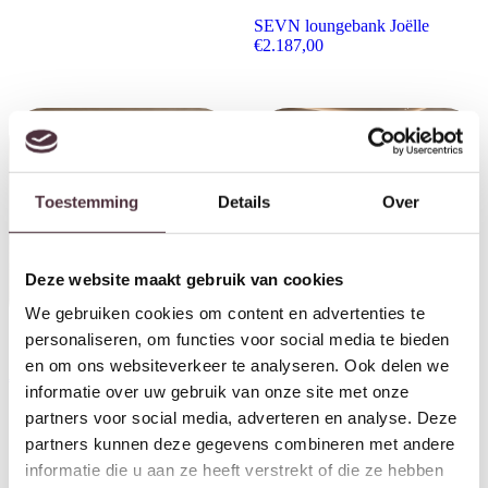
SEVN loungebank Joëlle
€
2.187,00
Toestemming
Details
Over
Deze website maakt gebruik van cookies
We gebruiken cookies om content en advertenties te
personaliseren, om functies voor social media te bieden
SEVN eetkamerbank Louise
SEVN hoekbank Selina
en om ons websiteverkeer te analyseren. Ook delen we
€
1.113,00
€
2.481,00
informatie over uw gebruik van onze site met onze
partners voor social media, adverteren en analyse. Deze
partners kunnen deze gegevens combineren met andere
informatie die u aan ze heeft verstrekt of die ze hebben