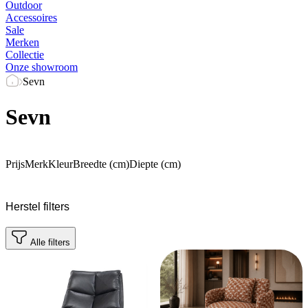
Outdoor
Accessoires
Sale
Merken
Collectie
Onze showroom
Sevn
Sevn
Prijs
Merk
Kleur
Breedte (cm)
Diepte (cm)
Herstel filters
Alle filters