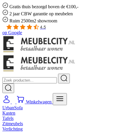
Gratis
thuis bezorgd boven de €100,-
2 jaar CBW
garantie
op meubelen
Ruim
2500m2 showroom
4.5
op
Google
Winkelwagen
UrbanSofa
Kasten
Tafels
Zitmeubels
Verlichting