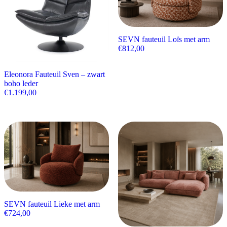
SEVN fauteuil Loïs met arm
€
812,00
Eleonora Fauteuil Sven – zwart
boho leder
€
1.199,00
SEVN fauteuil Lieke met arm
€
724,00