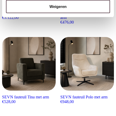
Weigeren
SEVN hoekbank Emma
SEVN eetkamerstoel Zoe met
€
3.122,00
arm
€
476,00
SEVN fauteuil Tina met arm
SEVN fauteuil Polo met arm
€
528,00
€
948,00