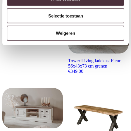
Selectie toestaan
Tower Living dressoir Fleur
160x50x90 cm grenen
€
999,00
Weigeren
Tower Living ladekast Fleur
56x43x73 cm grenen
€
349,00