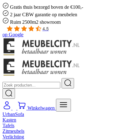
Gratis
thuis bezorgd boven de €100,-
2 jaar CBW
garantie
op meubelen
Ruim
2500m2 showroom
4.5
op
Google
Winkelwagen
UrbanSofa
Kasten
Tafels
Zitmeubels
Verlichting