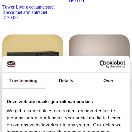
€
699,00
Tower Living eetkamerstoel
Rocca met arm antraciet
€
139,00
Toestemming
Details
Over
Deze website maakt gebruik van cookies
Tower Living dressoir Serina
Tower Living tv meubel Venetie
200x45x90 cm mangohout
220x45x37 cm oud teak
We gebruiken cookies om content en advertenties te
€
1.219,00
€
849,00
personaliseren, om functies voor social media te bieden
en om ons websiteverkeer te analyseren. Ook delen we
informatie over uw gebruik van onze site met onze