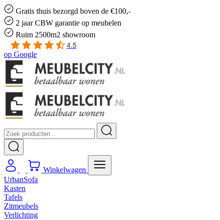
Gratis
thuis bezorgd boven de €100,-
2 jaar CBW
garantie
op meubelen
Ruim
2500m2 showroom
4.5
op
Google
Winkelwagen
UrbanSofa
Kasten
Tafels
Zitmeubels
Verlichting