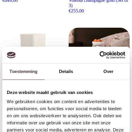
€
849,00
Volenta champagne gold (Set of
3)
€
255,00
Toestemming
Details
Over
Deze website maakt gebruik van cookies
Light & Living Zuil
Starfurn Ronde salontafel
35,5×35,5×100 cm ALURIO
Amelie Zwart Aluminium 43 cm
We gebruiken cookies om content en advertenties te
crème craquelé
€
99,00
personaliseren, om functies voor social media te bieden
€
298,00
en om ons websiteverkeer te analyseren. Ook delen we
informatie over uw gebruik van onze site met onze
partners voor social media, adverteren en analyse. Deze