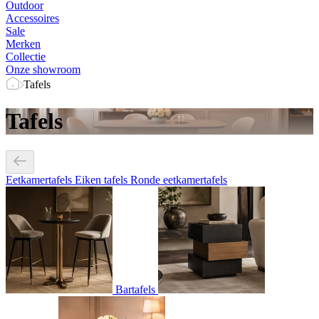
Outdoor
Accessoires
Sale
Merken
Collectie
Onze showroom
Tafels
Tafels
Eetkamertafels
Eiken tafels
Ronde eetkamertafels
Bartafels