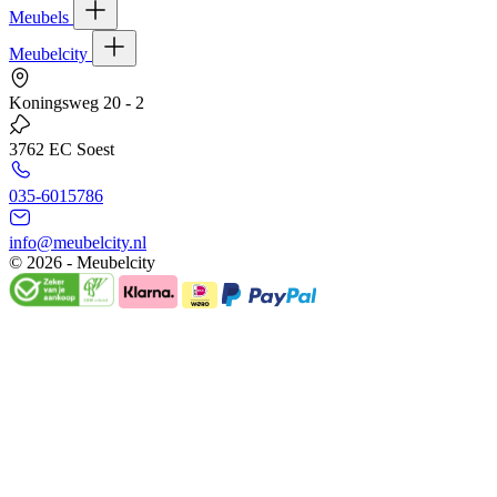
Meubels
Meubelcity
Koningsweg 20 - 2
3762 EC Soest
035-6015786
info@meubelcity.nl
© 2026 - Meubelcity
Gratis shoptegoed ontvangen?
Schrijf u hier in voor onze nieuwsbrief en ontvang €20,- shoptegoed
op uw volgende bestelling vanaf €200,- (niet geldig op sale)
E-mailadres