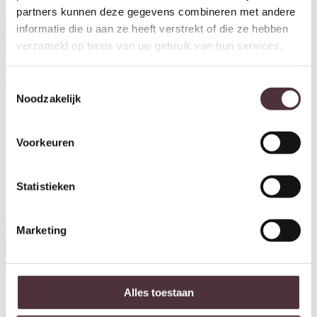
partners kunnen deze gegevens combineren met andere
informatie die u aan ze heeft verstrekt of die ze hebben
verzameld op basis van uw gebruik van hun services.
Toestemmingsselectie
Noodzakelijk
Starfurn Salontafel Numa Bruin
Starfurn Bijzettafel Numa Bruin
Marmer 103 cm
marmer 60 cm
Voorkeuren
€
499,00
€
299,00
Statistieken
Aanbieding!
Marketing
Alles toestaan