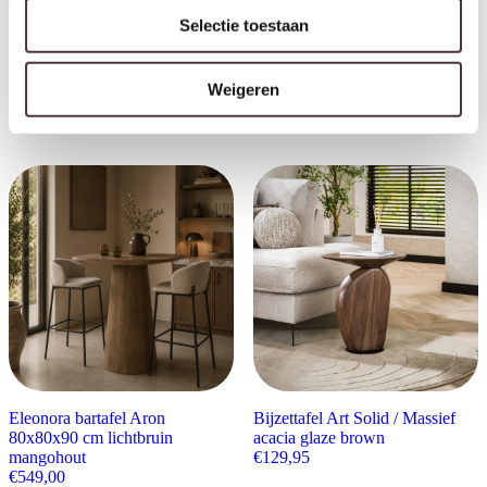
SHOWMODEL Van der Drift
Selectie toestaan
salontafel Marque type XIX
By-Boo salontafel Irona beige
eiken incl. hocker 140x70x40
80x80x33 cm glas
cm
Weigeren
€
189,00
Oorspronkelijke prijs w
Huidige prijs
€
2.597,00
€
2.075,00
Eleonora bartafel Aron
Bijzettafel Art Solid / Massief
80x80x90 cm lichtbruin
acacia glaze brown
mangohout
€
129,95
€
549,00