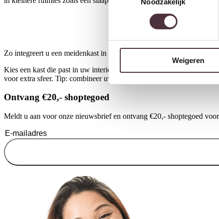
in kleinere ruimtes zoals een slaapkamer, hal of zelfs een woonkame
Noodzakelijk
Zo integreert u een meidenkast in uw interieur
Weigeren
Kies een kast die past in uw interieur. Denk hierbij aan dezelfde stijl
voor extra sfeer. Tip: combineer uw nieuwe meidenkast met een bijp
Ontvang €20,- shoptegoed
Meldt u aan voor onze nieuwsbrief en ontvang €20,- shoptegoed voor u