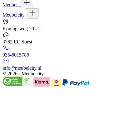
Meubels
Meubelcity
Koningsweg 20 - 2
3762 EC Soest
035-6015786
info@meubelcity.nl
© 2026 - Meubelcity
Gratis shoptegoed ontvangen?
Schrijf u hier in voor onze nieuwsbrief en ontvang €20,- shoptegoed o
E-mailadres