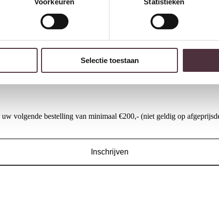
r. Dankzij de combinatie van lades en kastdeuren biedt een meidenkast 
Voorkeuren
Statistieken
Selectie toestaan
, bijvoorbeeld door te kijken naar het materiaal. Decoreer de bovenkant va
assende
ladekast
.
w volgende bestelling van minimaal €200,- (niet geldig op afgeprijsde
Inschrijven