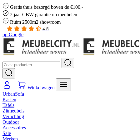
Gratis
thuis bezorgd boven de €100,-
2 jaar CBW
garantie
op meubelen
Ruim
2500m2 showroom
4.5
op
Google
Winkelwagen
UrbanSofa
Kasten
Tafels
Zitmeubels
Verlichting
Outdoor
Accessoires
Sale
Merken