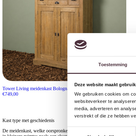
Toestemming
Deze website maakt gebruik
Tower Living meidenkast Bologna 100x40x128 cm teak
€
749,00
We gebruiken cookies om cont
websiteverkeer te analyseren
media, adverteren en analys
verstrekt of die ze hebben v
Kast type met geschiedenis
Toestemmingsselectie
De meidenkast, welke oorspronkelijk werd gebruikt om linnengoed en 