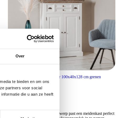
Over
Tower Living meidenkast Fleur 100x40x128 cm grenen
€
749,00
 media te bieden en om ons
ze partners voor social
nformatie die u aan ze heeft
ergmeubel. Met een smal en hoog ontwerp past een meidenkast perfect