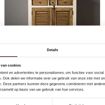
Details
 van cookies
Tower Living meidenkast Amanda 100x40x120 cm grenen
€
899,00
ent en advertenties te personaliseren, om functies voor social
. Ook delen we informatie over uw gebruik van onze site met on
e. Deze partners kunnen deze gegevens combineren met andere i
erzameld op basis van uw gebruik van hun services.
kleding in op te bergen, heeft zich ontwikkeld tot een veelzijdig opb