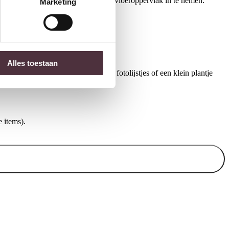
voldoende opbergruimte zonder veel vloeroppervlak in te nemen.
Marketing
Alles toestaan
n de kast met een mooie tafellamp, fotolijstjes of een klein plantje
 items).