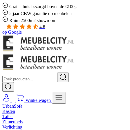
Gratis
thuis bezorgd boven de €100,-
2 jaar CBW
garantie
op meubelen
Ruim
2500m2 showroom
4.5
op
Google
Winkelwagen
UrbanSofa
Kasten
Tafels
Zitmeubels
Verlichting