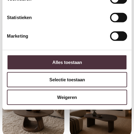
Statistieken
Marketing
Salontafel Tweak Curve set van
Salontafel Wave driehoekig set
2 / Massief mango zand
van 2 / Massief mango zand
€
399,00
€
349,00
Alles toestaan
Selectie toestaan
Weigeren