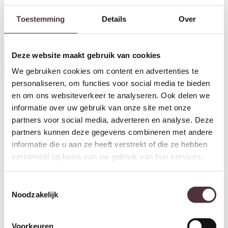
Toestemming
Details
Over
Aanbieding!
Deze website maakt gebruik van cookies
We gebruiken cookies om content en advertenties te
personaliseren, om functies voor social media te bieden
en om ons websiteverkeer te analyseren. Ook delen we
informatie over uw gebruik van onze site met onze
partners voor social media, adverteren en analyse. Deze
SHOWMODEL Van der Drift
partners kunnen deze gegevens combineren met andere
salontafel Marque type XIX
informatie die u aan ze heeft verstrekt of die ze hebben
By-Boo salontafel Irona beige
eiken incl. hocker 140x70x40
80x80x33 cm glas
cm
verzameld op basis van uw gebruik van hun services.
€
189,00
Oorspronkelijke prijs w
Huidige prijs
€
2.597,00
€
2.075,00
Toestemmingsselectie
Noodzakelijk
Voorkeuren