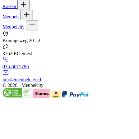
Kasten
Meubels
Meubelcity
Koningsweg 20 - 2
3762 EC Soest
035-6015786
info@meubelcity.nl
© 2026 - Meubelcity
Gratis shoptegoed ontvangen?
Schrijf u hier in voor onze nieuwsbrief en ontvang €20,- shoptegoed
op uw volgende bestelling vanaf €200,- (niet geldig op sale)