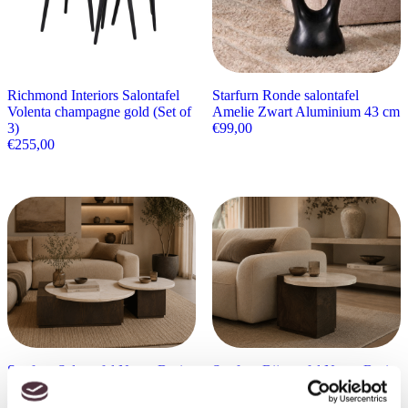
Richmond Interiors Salontafel
Starfurn Ronde salontafel
Volenta champagne gold (Set of
Amelie Zwart Aluminium 43 cm
3)
€
99,00
€
255,00
Starfurn Salontafel Numa Bruin
Starfurn Bijzettafel Numa Bruin
Marmer 103 cm
marmer 60 cm
€
499,00
€
299,00