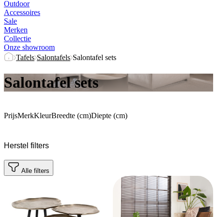
Outdoor
Accessoires
Sale
Merken
Collectie
Onze showroom
Tafels
Salontafels
Salontafel sets
Salontafel sets
Prijs
Merk
Kleur
Breedte (cm)
Diepte (cm)
Herstel filters
Alle filters