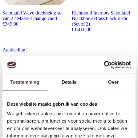
Salontafel Wave driehoekig set
Richmond Interiors Salontafel
van 2 / Massief mango zand
Blackbone Brass black rustic
€
349,00
(Set of 2)
€
1.416,00
Aanbieding!
Toestemming
Details
Over
Deze website maakt gebruik van cookies
We gebruiken cookies om content en advertenties te
Richmond Interiors Salontafel
personaliseren, om functies voor social media te bieden
SHOWMODEL Richmond
Camino Blush beige (Set of 3)
en om ons websiteverkeer te analyseren. Ook delen we
Interiors salontafel Blackbone
€
2.624,00
Brass set van 2 eiken
informatie over uw gebruik van onze site met onze