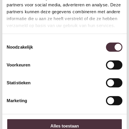
Oorspronkelijke prijs was: €1.348,00.
Huidige prijs is: €945,00.
€
1.348,00
€
945,00
partners voor social media, adverteren en analyse. Deze
partners kunnen deze gegevens combineren met andere
informatie die u aan ze heeft verstrekt of die ze hebben
verzameld op basis van uw gebruik van hun services.
Toestemmingsselectie
Noodzakelijk
Voorkeuren
Statistieken
Richmond Interiors Salontafel
Richmond Interiors Salontafel
Fairfield brass antique (Set of 2)
Willox beige including glass (Set
€
1.295,00
of 2)
Marketing
€
1.467,00
Alles toestaan