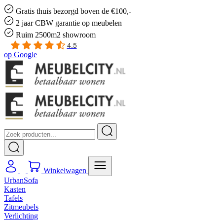
Gratis
thuis bezorgd boven de €100,-
2 jaar CBW
garantie
op meubelen
Ruim
2500m2 showroom
4.5
op
Google
Winkelwagen
UrbanSofa
Kasten
Tafels
Zitmeubels
Verlichting