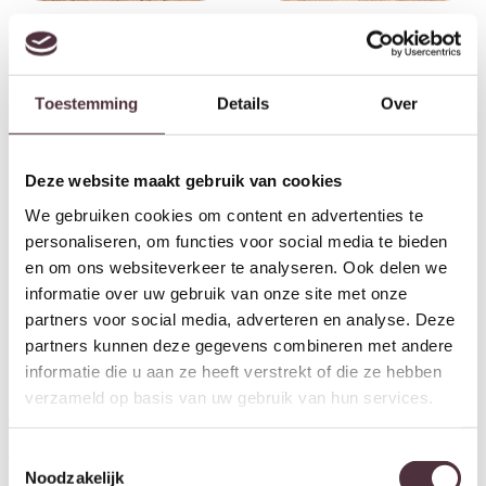
Starfurn Dressoir Solana Bruin
Starfurn Kabinet kast Solana
Mangohout 165 cm
Bruin Mangohout 115 cm
€
829,00
€
699,00
Toestemming
Details
Over
Aanbieding!
Aanbieding!
Deze website maakt gebruik van cookies
We gebruiken cookies om content en advertenties te
personaliseren, om functies voor social media te bieden
en om ons websiteverkeer te analyseren. Ook delen we
informatie over uw gebruik van onze site met onze
partners voor social media, adverteren en analyse. Deze
partners kunnen deze gegevens combineren met andere
informatie die u aan ze heeft verstrekt of die ze hebben
verzameld op basis van uw gebruik van hun services.
SHOWMODEL Tower Living
SHOWMODEL Tower Living
dressoir Palazzo 200x45x80 cm
dressoir Parma Toscana
teak
180x50x90 cm eiken
Toestemmingsselectie
Oorspronkelijke prijs was: €1.189,00.
Huidige prijs is: €715,00.
Oorspronkelijke prijs w
Huidige prijs i
€
1.189,00
€
715,00
€
1.279,00
€
769,00
Noodzakelijk