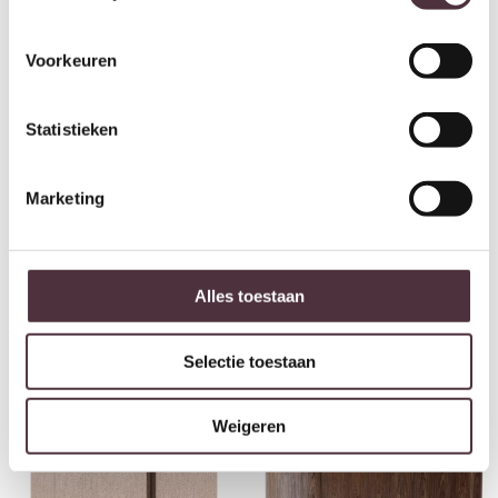
Voorkeuren
Statistieken
Marketing
Richmond Interiors Dressoir
Richmond Interiors Dressoir
Alles toestaan
Russo ash brown 4-doors
Willox beige 4-doors
€
2.358,00
€
2.602,00
Selectie toestaan
Weigeren