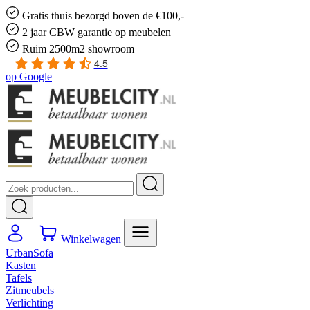
Gratis
thuis bezorgd boven de €100,-
2 jaar CBW
garantie
op meubelen
Ruim
2500m2 showroom
4.5
op
Google
Winkelwagen
UrbanSofa
Kasten
Tafels
Zitmeubels
Verlichting