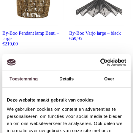
By-Boo Pendant lamp Benti –
By-Boo Varjo large – black
large
€
69,95
€
219,00
Toestemming
Details
Over
Deze website maakt gebruik van cookies
We gebruiken cookies om content en advertenties te
personaliseren, om functies voor social media te bieden
en om ons websiteverkeer te analyseren. Ook delen we
By-Boo Pendant lamp Sana
Richmond Interiors Hanglamp
informatie over uw gebruik van onze site met onze