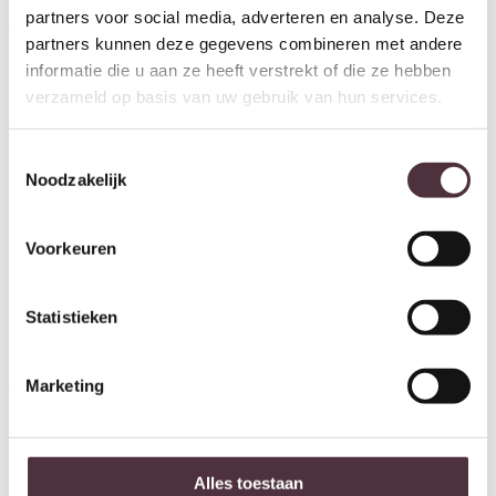
large – grey
Bryon smoke
partners voor social media, adverteren en analyse. Deze
€
99,95
€
1.837,00
partners kunnen deze gegevens combineren met andere
informatie die u aan ze heeft verstrekt of die ze hebben
verzameld op basis van uw gebruik van hun services.
Toestemmingsselectie
Noodzakelijk
Voorkeuren
Statistieken
Richmond Interiors Hanglamp
Richmond Interiors Hanglamp
Layn bronze
Lacey bronze
Marketing
€
327,00
€
175,00
Alles toestaan