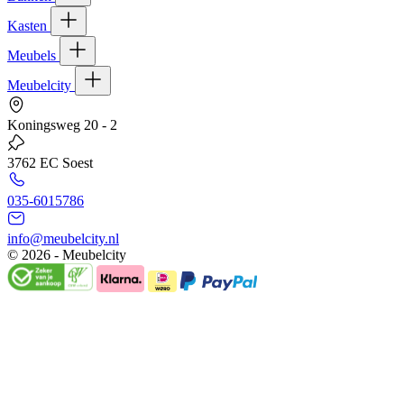
Kasten
Meubels
Meubelcity
Koningsweg 20 - 2
3762 EC Soest
035-6015786
info@meubelcity.nl
© 2026 - Meubelcity
Gratis shoptegoed ontvangen?
Schrijf u hier in voor onze nieuwsbrief en ontvang €20,- shoptegoed
op uw volgende bestelling vanaf €200,- (niet geldig op sale)