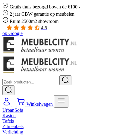
Gratis
thuis bezorgd boven de €100,-
2 jaar CBW
garantie
op meubelen
Ruim
2500m2 showroom
4.5
op
Google
Winkelwagen
UrbanSofa
Kasten
Tafels
Zitmeubels
Verlichting