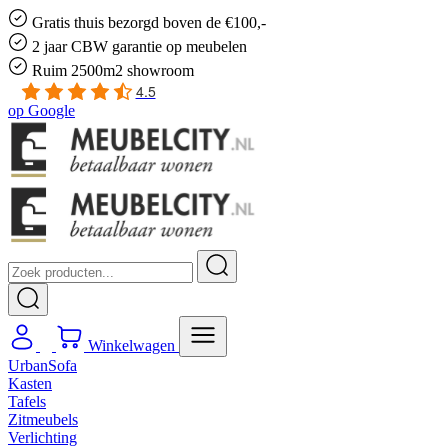
Gratis
thuis bezorgd boven de €100,-
2 jaar CBW
garantie
op meubelen
Ruim
2500m2 showroom
4.5
op
Google
Winkelwagen
UrbanSofa
Kasten
Tafels
Zitmeubels
Verlichting