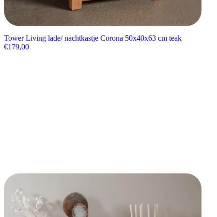
Tower Living lade/ nachtkastje Corona 50x40x63 cm teak
€
179,00