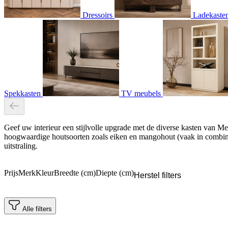
Dressoirs
Ladekaste
Spekkasten
TV meubels
Geef uw interieur een stijlvolle upgrade met de diverse kasten van Me
hoogwaardige houtsoorten zoals eiken en mangohout (vaak in combinat
uitstraling.
Prijs
Merk
Kleur
Breedte (cm)
Diepte (cm)
Herstel filters
Alle filters