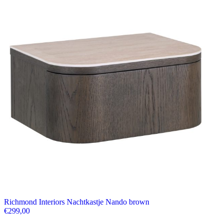
Richmond Interiors Nachtkastje Nando brown
€
299,00