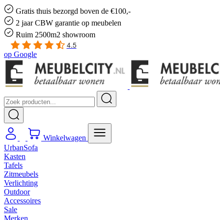
Gratis
thuis bezorgd boven de €100,-
2 jaar CBW
garantie
op meubelen
Ruim
2500m2 showroom
4.5
op
Google
Winkelwagen
UrbanSofa
Kasten
Tafels
Zitmeubels
Verlichting
Outdoor
Accessoires
Sale
Merken