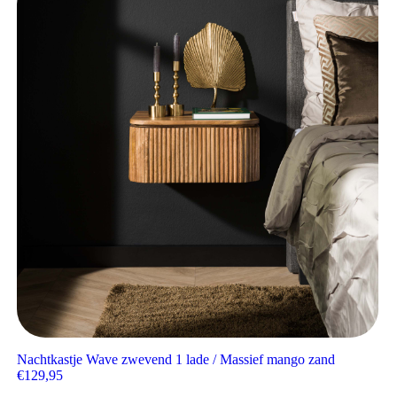
Nachtkastje Wave zwevend 1 lade / Massief mango zand
€
129,95