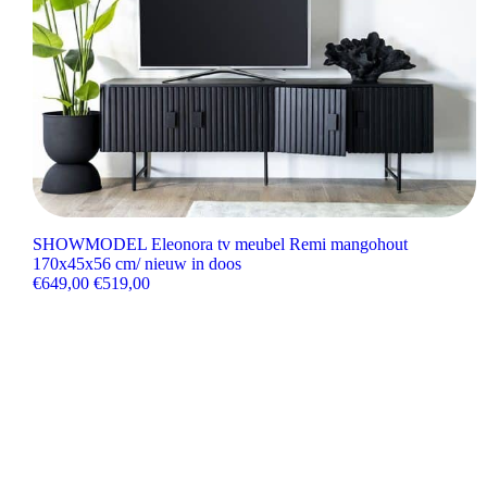
SHOWMODEL Eleonora tv meubel Remi mangohout
170x45x56 cm/ nieuw in doos
Oorspronkelijke prijs was: €649,00.
Huidige prijs is: €519,00.
€
649,00
€
519,00