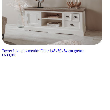
Tower Living tv meubel Fleur 145x50x54 cm grenen
€
639,00