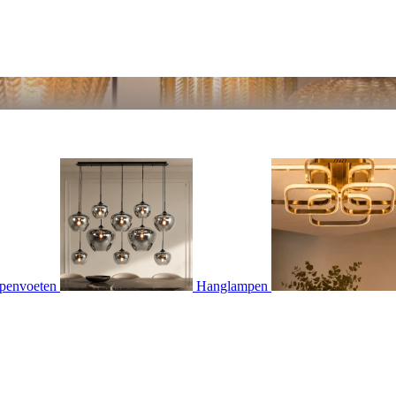
penvoeten
Hanglampen