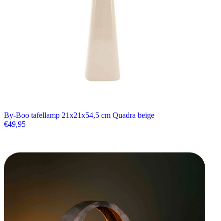
By-Boo tafellamp 21x21x54,5 cm Quadra beige
€
49,95