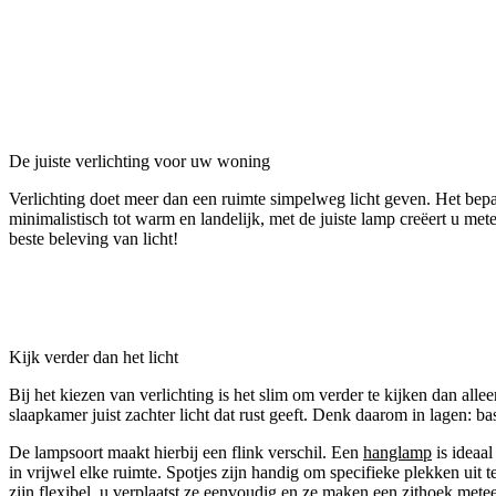
De juiste verlichting voor uw woning
Verlichting doet meer dan een ruimte simpelweg licht geven. Het bepaal
minimalistisch tot warm en landelijk, met de juiste lamp creëert u me
beste beleving van licht!
Kijk verder dan het licht
Bij het kiezen van verlichting is het slim om verder te kijken dan all
slaapkamer juist zachter licht dat rust geeft. Denk daarom in lagen: ba
De lampsoort maakt hierbij een flink verschil. Een
hanglamp
is ideaa
in vrijwel elke ruimte. Spotjes zijn handig om specifieke plekken uit t
zijn flexibel, u verplaatst ze eenvoudig en ze maken een zithoek mete