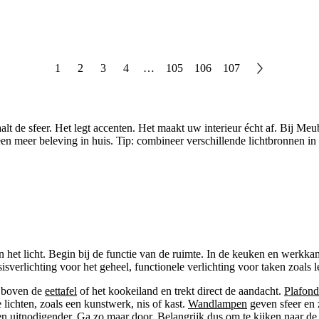
1
2
3
4
…
105
106
107
t de sfeer. Het legt accenten. Het maakt uw interieur écht af. Bij Meub
teen meer beleving in huis. Tip: combineer verschillende lichtbronnen i
een het licht. Begin bij de functie van de ruimte. In de keuken en werkk
sisverlichting voor het geheel, functionele verlichting voor taken zoals
l boven de
eettafel
of het kookeiland en trekt direct de aandacht.
Plafon
e lichten, zoals een kunstwerk, nis of kast.
Wandlampen
geven sfeer en z
en uitnodigender. Ga zo maar door. Belangrijk dus om te kijken naar de