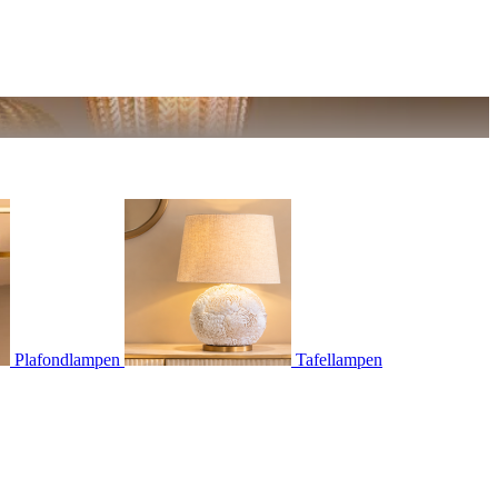
Plafondlampen
Tafellampen