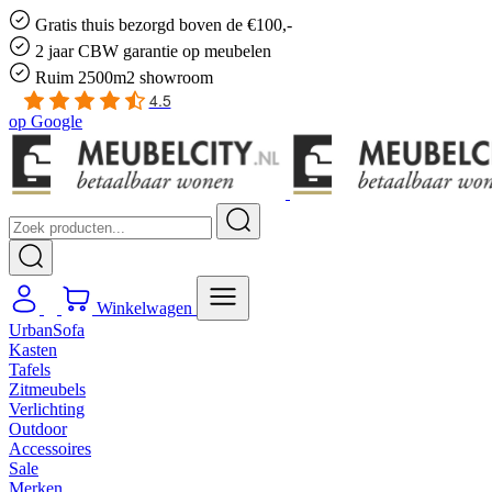
Gratis
thuis bezorgd boven de €100,-
2 jaar CBW
garantie
op meubelen
Ruim
2500m2 showroom
4.5
op
Google
Winkelwagen
UrbanSofa
Kasten
Tafels
Zitmeubels
Verlichting
Outdoor
Accessoires
Sale
Merken