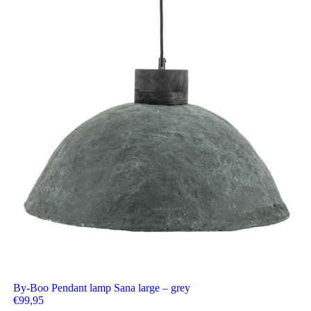
By-Boo Pendant lamp Sana large – grey
€
99,95