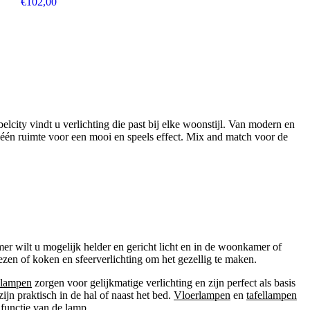
€
102,00
elcity vindt u verlichting die past bij elke woonstijl. Van modern en
n één ruimte voor een mooi en speels effect. Mix and match voor de
amer wilt u mogelijk helder en gericht licht en in de woonkamer of
 lezen of koken en sfeerverlichting om het gezellig te maken.
dlampen
zorgen voor gelijkmatige verlichting en zijn perfect als basis
ijn praktisch in de hal of naast het bed.
Vloerlampen
en
tafellampen
 functie van de lamp.