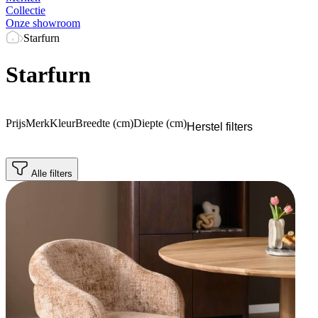
Collectie
Onze showroom
Starfurn
Starfurn
Prijs
Merk
Kleur
Breedte (cm)
Diepte (cm)
Herstel filters
Alle filters