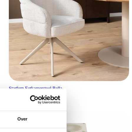
Starfurn Eetkamerstoel Bella
€
0,00
Over