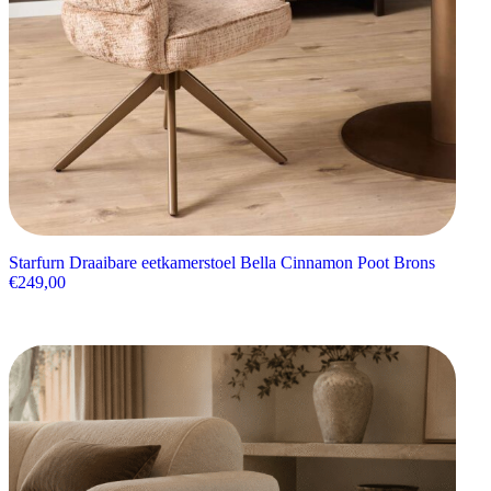
Starfurn Draaibare eetkamerstoel Bella Cinnamon Poot Brons
€
249,00