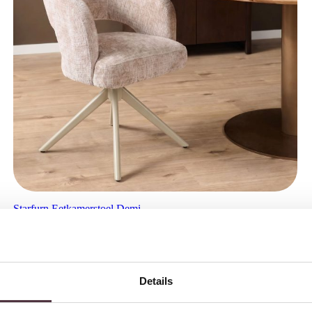
Starfurn Eetkamerstoel Demi
€
0,00
Details