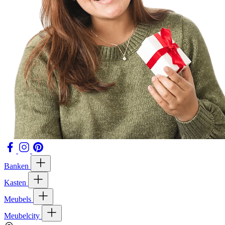
Banken
Kasten
Meubels
Meubelcity