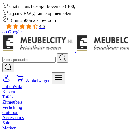
Gratis
thuis bezorgd boven de €100,-
2 jaar CBW
garantie
op meubelen
Ruim
2500m2 showroom
4.5
op
Google
Winkelwagen
UrbanSofa
Kasten
Tafels
Zitmeubels
Verlichting
Outdoor
Accessoires
Sale
Merken