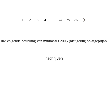
1
2
3
4
…
74
75
76
w volgende bestelling van minimaal €200,- (niet geldig op afgeprijsde
Inschrijven