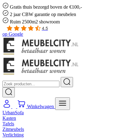
Gratis
thuis bezorgd boven de €100,-
2 jaar CBW
garantie
op meubelen
Ruim
2500m2 showroom
4.5
op
Google
Winkelwagen
UrbanSofa
Kasten
Tafels
Zitmeubels
Verlichting