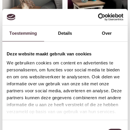
Toestemming
Details
Over
Tower Living hoektafel Fleur
ronde poot 60x60x45 cm grenen
€
219,00
Tower Living hoektafel Corona
Deze website maakt gebruik van cookies
60x60x50 cm teak
We gebruiken cookies om content en advertenties te
€
229,00
personaliseren, om functies voor social media te bieden
en om ons websiteverkeer te analyseren. Ook delen we
Aanbieding!
informatie over uw gebruik van onze site met onze
partners voor social media, adverteren en analyse. Deze
partners kunnen deze gegevens combineren met andere
informatie die u aan ze heeft verstrekt of die ze hebben
verzameld op basis van uw gebruik van hun services.
Toestemmingsselectie