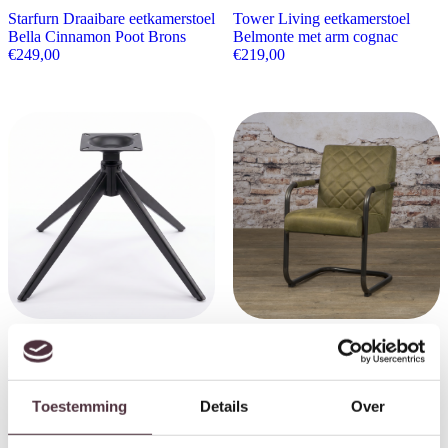
Starfurn Draaibare eetkamerstoel
Tower Living eetkamerstoel
Bella Cinnamon Poot Brons
Belmonte met arm cognac
€
249,00
€
219,00
Starfurn Poten Eetkamerstoel
Tower Living eetkamerstoel
Bella Zwart
Civo met arm groen
€
50,00
€
199,00
Toestemming
Details
Over