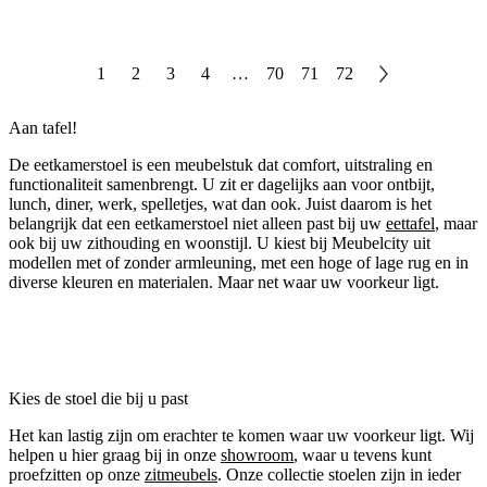
1
2
3
4
…
70
71
72
Aan tafel!
De eetkamerstoel is een meubelstuk dat comfort, uitstraling en
functionaliteit samenbrengt. U zit er dagelijks aan voor ontbijt,
lunch, diner, werk, spelletjes, wat dan ook. Juist daarom is het
belangrijk dat een eetkamerstoel niet alleen past bij uw
eettafel
, maar
ook bij uw zithouding en woonstijl. U kiest bij Meubelcity uit
modellen met of zonder armleuning, met een hoge of lage rug en in
diverse kleuren en materialen. Maar net waar uw voorkeur ligt.
Kies de stoel die bij u past
Het kan lastig zijn om erachter te komen waar uw voorkeur ligt. Wij
helpen u hier graag bij in onze
showroom
, waar u tevens kunt
proefzitten op onze
zitmeubels
. Onze collectie stoelen zijn in ieder