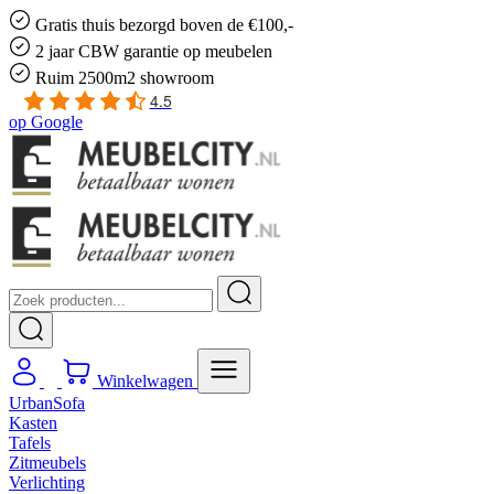
Gratis
thuis bezorgd boven de €100,-
2 jaar CBW
garantie
op meubelen
Ruim
2500m2 showroom
4.5
op
Google
Winkelwagen
UrbanSofa
Kasten
Tafels
Zitmeubels
Verlichting