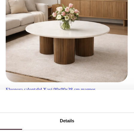
Eleonora salontafel Xavi 90x90x38 cm marmer
€
349,00
Details