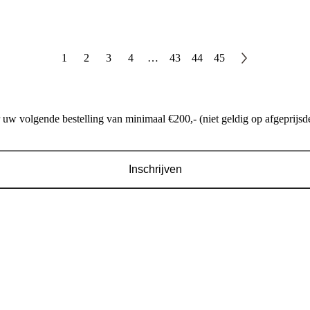
1
2
3
4
…
43
44
45
w volgende bestelling van minimaal €200,- (niet geldig op afgeprijsde
Inschrijven