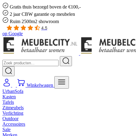
Gratis
thuis bezorgd boven de €100,-
2 jaar CBW
garantie
op meubelen
Ruim
2500m2 showroom
4.5
op
Google
Winkelwagen
UrbanSofa
Kasten
Tafels
Zitmeubels
Verlichting
Outdoor
Accessoires
Sale
Merken