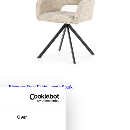
Eleonora Stoel Fabio – zand Spark
€
209,00
Over