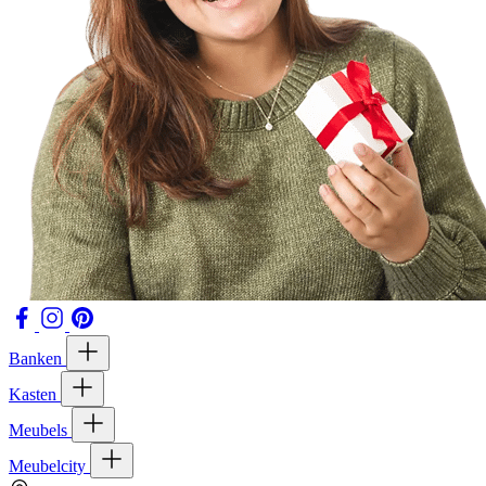
Banken
Kasten
Meubels
Meubelcity