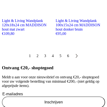
Light & Living Wandplank
Light & Living Wandplank
120x18x24 cm MADDISON
100x15x24 cm MADDISON
hout mat zwart
hout donker bruin
€
109,80
€
95,00
1
2
3
4
5
6
Ontvang €20,- shoptegoed
Meldt u aan voor onze nieuwsbrief en ontvang €20,- shoptegoed
voor uw volgende bestelling van minimaal €200,- (niet geldig op
afgeprijsde items).
Inschrijven