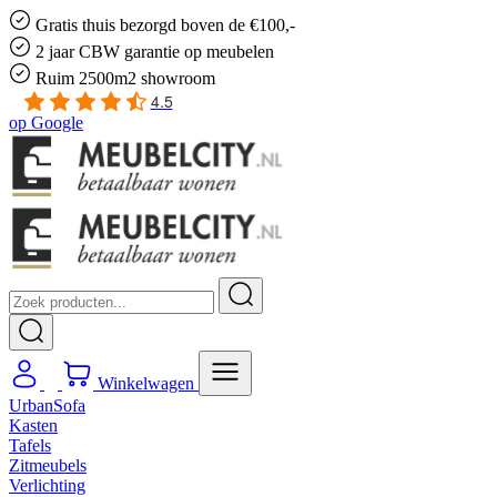
Gratis
thuis bezorgd boven de €100,-
2 jaar CBW
garantie
op meubelen
Ruim
2500m2 showroom
4.5
op
Google
Winkelwagen
UrbanSofa
Kasten
Tafels
Zitmeubels
Verlichting