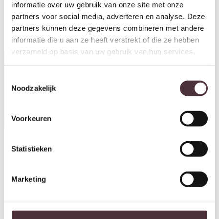
Mangohout 68 cm
Massief acacia bruin
informatie over uw gebruik van onze site met onze
€
49,00
€
59,95
partners voor social media, adverteren en analyse. Deze
partners kunnen deze gegevens combineren met andere
informatie die u aan ze heeft verstrekt of die ze hebben
verzameld op basis van uw gebruik van hun services.
Toestemmingsselectie
Noodzakelijk
Voorkeuren
Statistieken
Wandplank Edge 90cm /
Wandschap Round set van 3 /
Massief acacia
Massief acacia
€
59,95
€
59,95
Marketing