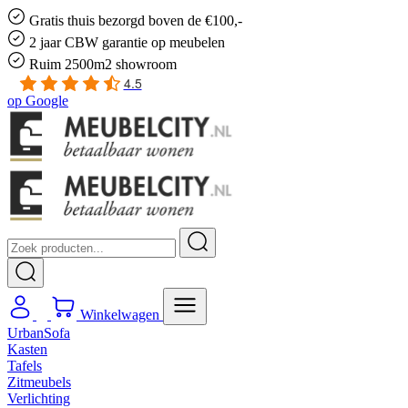
Gratis
thuis bezorgd boven de €100,-
2 jaar CBW
garantie
op meubelen
Ruim
2500m2 showroom
4.5
op
Google
Winkelwagen
UrbanSofa
Kasten
Tafels
Zitmeubels
Verlichting