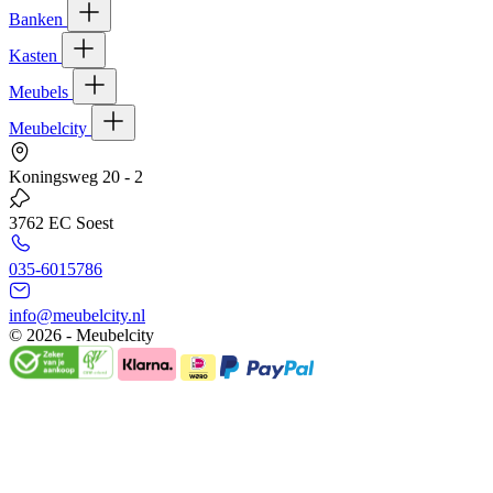
Banken
Kasten
Meubels
Meubelcity
Koningsweg 20 - 2
3762 EC Soest
035-6015786
info@meubelcity.nl
© 2026 - Meubelcity
Gratis shoptegoed ontvangen?
Schrijf u hier in voor onze nieuwsbrief en ontvang €20,- shoptegoed