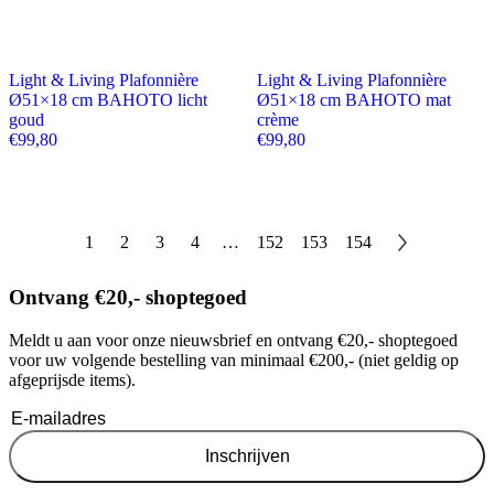
Light & Living Plafonnière
Light & Living Plafonnière
Ø51×18 cm BAHOTO licht
Ø51×18 cm BAHOTO mat
goud
crème
€
99,80
€
99,80
1
2
3
4
…
152
153
154
Ontvang €20,- shoptegoed
Meldt u aan voor onze nieuwsbrief en ontvang €20,- shoptegoed
voor uw volgende bestelling van minimaal €200,- (niet geldig op
afgeprijsde items).
Inschrijven