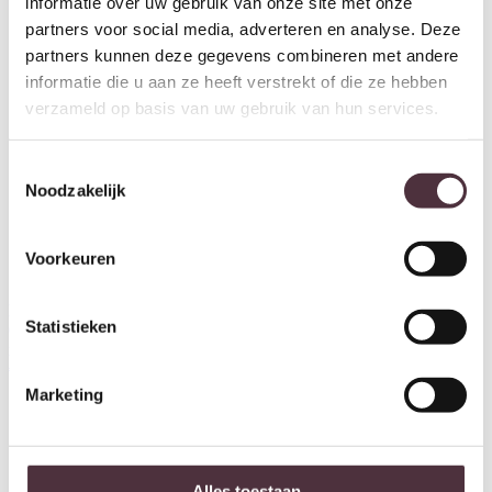
informatie over uw gebruik van onze site met onze
partners voor social media, adverteren en analyse. Deze
partners kunnen deze gegevens combineren met andere
informatie die u aan ze heeft verstrekt of die ze hebben
verzameld op basis van uw gebruik van hun services.
Toestemmingsselectie
Noodzakelijk
Voorkeuren
Light & Living Plafonnière
Light & Living Plafonnière
Statistieken
Ø50×24,5 cm ZOSIA linnen
Ø50×24,5 cm ZOSIA linnen
naturel
crème
€
109,80
€
109,80
Marketing
Alles toestaan