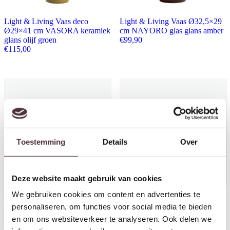
Light & Living Vaas deco
Light & Living Vaas Ø32,5×29
Ø29×41 cm VASORA keramiek
cm NAYORO glas glans amber
glans olijf groen
€
99,90
€
115,00
Toestemming
Details
Over
Deze website maakt gebruik van cookies
We gebruiken cookies om content en advertenties te
Light & Living Vaas deco
Light & Living Vaas deco
personaliseren, om functies voor social media te bieden
Ø34,5×33 cm JANCO keramiek
Ø28,5×25,5 cm JANCO
glans beige
keramiek glans beige
en om ons websiteverkeer te analyseren. Ook delen we
€
163,00
€
95,90