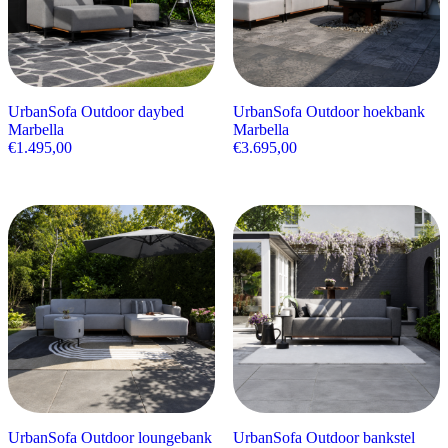
UrbanSofa Outdoor daybed
UrbanSofa Outdoor hoekbank
Marbella
Marbella
€
1.495,00
€
3.695,00
UrbanSofa Outdoor loungebank
UrbanSofa Outdoor bankstel