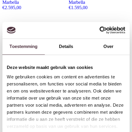
Marbella
Marbella
€
2.595,00
€
1.595,00
Toestemming
Details
Over
Deze website maakt gebruik van cookies
We gebruiken cookies om content en advertenties te
personaliseren, om functies voor social media te bieden
en om ons websiteverkeer te analyseren. Ook delen we
UrbanSofa Outdoor hoekbank
UrbanSofa Outdoor loungebank
informatie over uw gebruik van onze site met onze
Provence
Provence
€
3.995,00
€
2.895,00
partners voor social media, adverteren en analyse. Deze
partners kunnen deze gegevens combineren met andere
informatie die u aan ze heeft verstrekt of die ze hebben
Aanbieding!
verzameld op basis van uw gebruik van hun services.