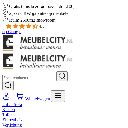
Gratis
thuis bezorgd boven de €100,-
2 jaar CBW
garantie
op meubelen
Ruim
2500m2 showroom
4.5
op
Google
Winkelwagen
UrbanSofa
Kasten
Tafels
Zitmeubels
Verlichting