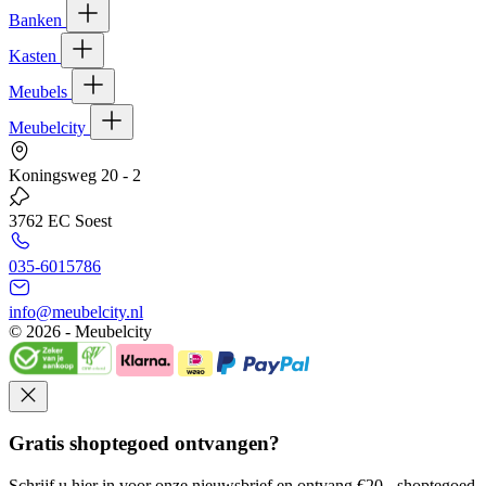
Banken
Kasten
Meubels
Meubelcity
Koningsweg 20 - 2
3762 EC Soest
035-6015786
info@meubelcity.nl
© 2026 - Meubelcity
Gratis shoptegoed ontvangen?
Schrijf u hier in voor onze nieuwsbrief en ontvang €20,- shoptegoed