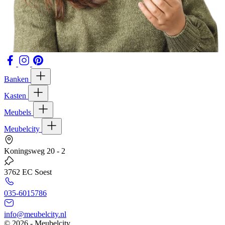
Banken
Kasten
Meubels
Meubelcity
Koningsweg 20 - 2
3762 EC Soest
035-6015786
info@meubelcity.nl
© 2026 - Meubelcity