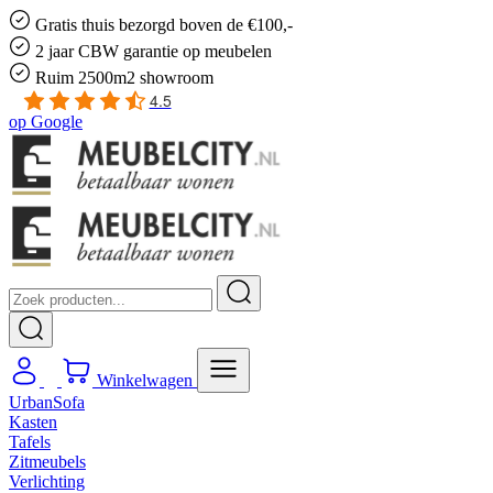
Gratis
thuis bezorgd boven de €100,-
2 jaar CBW
garantie
op meubelen
Ruim
2500m2 showroom
4.5
op
Google
Winkelwagen
UrbanSofa
Kasten
Tafels
Zitmeubels
Verlichting