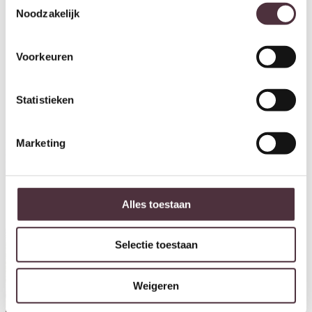
Noodzakelijk
Voorkeuren
Statistieken
Marketing
Richmond Interiors Bartafel
Richmond Interiors Countertafel
Harper Smoked charchoal
Prancer brown
€
1.176,00
€
1.397,00
Alles toestaan
Selectie toestaan
Weigeren