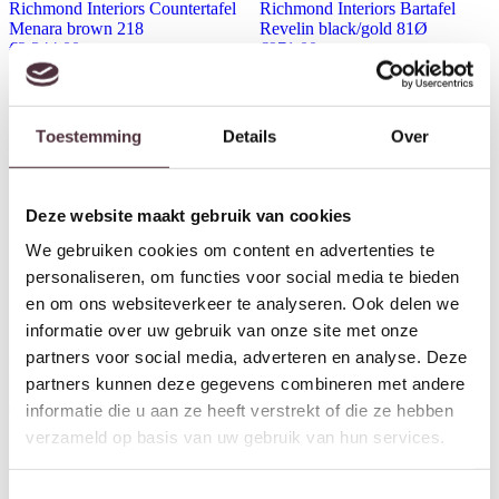
Richmond Interiors Countertafel
Richmond Interiors Bartafel
Menara brown 218
Revelin black/gold 81Ø
€
2.344,00
€
971,00
Toestemming
Details
Over
Deze website maakt gebruik van cookies
We gebruiken cookies om content en advertenties te
personaliseren, om functies voor social media te bieden
en om ons websiteverkeer te analyseren. Ook delen we
informatie over uw gebruik van onze site met onze
partners voor social media, adverteren en analyse. Deze
Richmond Interiors Bartafel
Richmond Interiors Countertafel
partners kunnen deze gegevens combineren met andere
Revelin black/gold 140
Harper Smoked charchoal
informatie die u aan ze heeft verstrekt of die ze hebben
€
1.041,00
€
1.048,00
verzameld op basis van uw gebruik van hun services.
Toestemmingsselectie