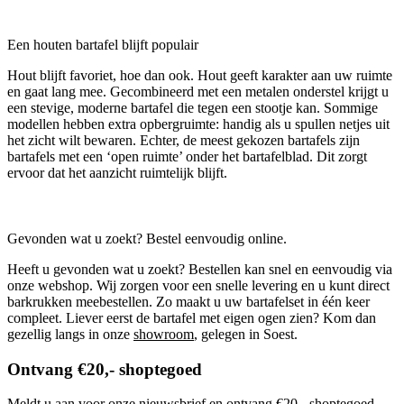
Een houten bartafel blijft populair
Hout blijft favoriet, hoe dan ook. Hout geeft karakter aan uw ruimte
en gaat lang mee. Gecombineerd met een metalen onderstel krijgt u
een stevige, moderne bartafel die tegen een stootje kan. Sommige
modellen hebben extra opbergruimte: handig als u spullen netjes uit
het zicht wilt bewaren. Echter, de meest gekozen bartafels zijn
bartafels met een ‘open ruimte’ onder het bartafelblad. Dit zorgt
ervoor dat het aanzicht ruimtelijk blijft.
Gevonden wat u zoekt? Bestel eenvoudig online.
Heeft u gevonden wat u zoekt? Bestellen kan snel en eenvoudig via
onze webshop. Wij zorgen voor een snelle levering en u kunt direct
barkrukken meebestellen. Zo maakt u uw bartafelset in één keer
compleet. Liever eerst de bartafel met eigen ogen zien? Kom dan
gezellig langs in onze
showroom
, gelegen in Soest.
Ontvang €20,- shoptegoed
Meldt u aan voor onze nieuwsbrief en ontvang €20,- shoptegoed