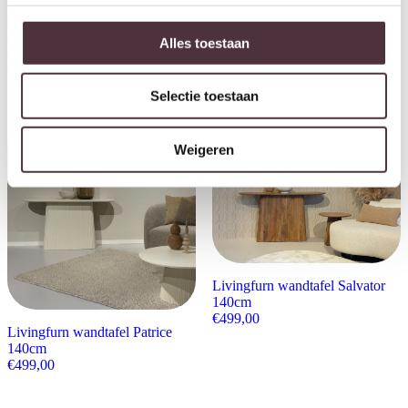
Richmond Interiors wandtafel
Richmond Interiors wandtafel
Alexander Jones 150x36x85,5
Alexander Jones 150x36x76 cm
Alles toestaan
cm goud metaal
metaal
€
1.749,00
€
1.522,00
Selectie toestaan
Weigeren
Livingfurn wandtafel Salvator
140cm
€
499,00
Livingfurn wandtafel Patrice
140cm
€
499,00