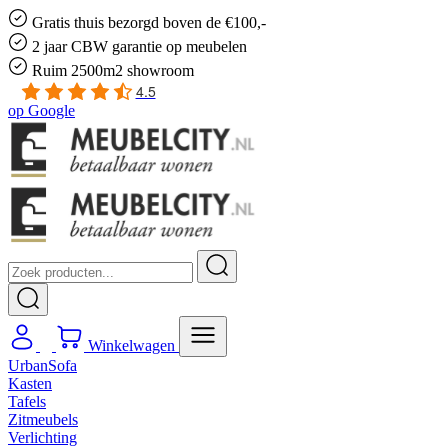
Gratis
thuis bezorgd boven de €100,-
2 jaar CBW
garantie
op meubelen
Ruim
2500m2 showroom
4.5
op
Google
Winkelwagen
UrbanSofa
Kasten
Tafels
Zitmeubels
Verlichting