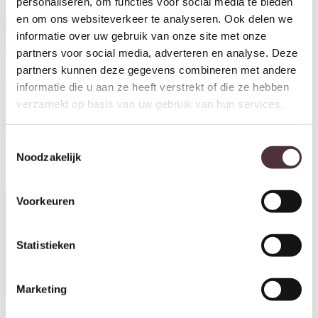
personaliseren, om functies voor social media te bieden
Richmond Interiors wandtafel
en om ons websiteverkeer te analyseren. Ook delen we
Claridge 140x35x80 cm
informatie over uw gebruik van onze site met onze
keramiek
partners voor social media, adverteren en analyse. Deze
€
1.183,00
partners kunnen deze gegevens combineren met andere
informatie die u aan ze heeft verstrekt of die ze hebben
Richmond Interiors wandtafel
Langford 120x40x75,5 cm
verzameld op basis van uw gebruik van hun services.
keramiek
€
676,00
Toestemmingsselectie
Noodzakelijk
Voorkeuren
Statistieken
Marketing