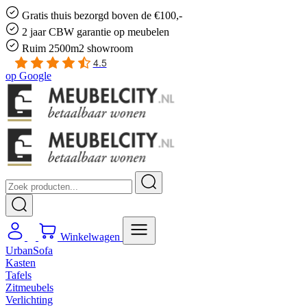
Gratis
thuis bezorgd boven de €100,-
2 jaar CBW
garantie
op meubelen
Ruim
2500m2 showroom
4.5
op
Google
Winkelwagen
UrbanSofa
Kasten
Tafels
Zitmeubels
Verlichting