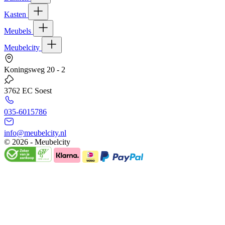
Kasten
Meubels
Meubelcity
Koningsweg 20 - 2
3762 EC Soest
035-6015786
info@meubelcity.nl
© 2026 - Meubelcity
Gratis shoptegoed ontvangen?
Schrijf u hier in voor onze nieuwsbrief en ontvang €20,- shoptegoed
op uw volgende bestelling vanaf €200,- (niet geldig op sale)