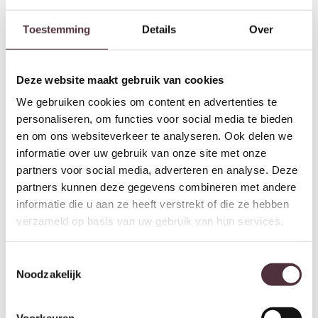
Toestemming
Details
Over
Deze website maakt gebruik van cookies
We gebruiken cookies om content en advertenties te
personaliseren, om functies voor social media te bieden
en om ons websiteverkeer te analyseren. Ook delen we
informatie over uw gebruik van onze site met onze
Karpi Karpet Season
Prijsklasse: €225,00 tot €349,00
€
225,00
-
€
349,00
partners voor social media, adverteren en analyse. Deze
Karpi Buitenkarpet Soleil
partners kunnen deze gegevens combineren met andere
Prijsklasse: €2
€
249,00
-
€
389,00
informatie die u aan ze heeft verstrekt of die ze hebben
verzameld op basis van uw gebruik van hun services.
Toestemmingsselectie
Noodzakelijk
Voorkeuren