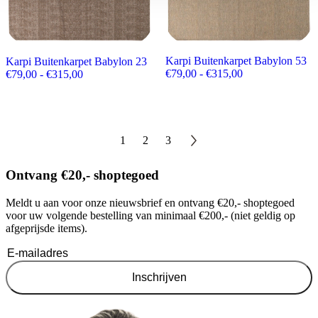
Karpi Buitenkarpet Babylon 53
Karpi Buitenkarpet Babylon 23
Prijsklasse: €79,
€
79,00
-
€
315,00
Prijsklasse: €79,00 tot €315,00
€
79,00
-
€
315,00
1
2
3
Ontvang €20,- shoptegoed
Meldt u aan voor onze nieuwsbrief en ontvang €20,- shoptegoed
voor uw volgende bestelling van minimaal €200,- (niet geldig op
afgeprijsde items).
Inschrijven