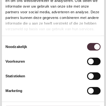
en om ons websiteverkeer te analyseren. Ook delen we
informatie over uw gebruik van onze site met onze
partners voor social media, adverteren en analyse. Deze
partners kunnen deze gegevens combineren met andere
informatie die u aan ze heeft verstrekt of die ze hebben
verzameld op basis van uw gebruik van hun services.
Toestemmingsselectie
Richmond Interiors Windlicht
Noodzakelijk
Dane small
€
338,00
Voorkeuren
Ontvang €20,- shoptegoed
Statistieken
Meldt u aan voor onze nieuwsbrief en ontvang €20,- shoptegoed
voor uw volgende bestelling van minimaal €200,- (niet geldig op
Marketing
afgeprijsde items).