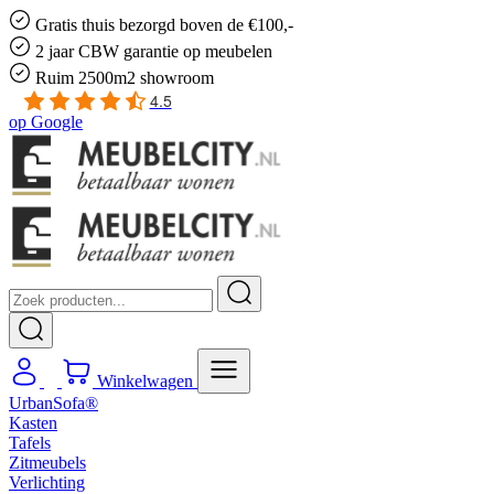
Gratis
thuis bezorgd boven de €100,-
2 jaar CBW
garantie
op meubelen
Ruim
2500m2 showroom
4.5
op
Google
Winkelwagen
UrbanSofa®
Kasten
Tafels
Zitmeubels
Verlichting