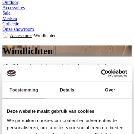
Outdoor
Accessoires
Sale
Merken
Collectie
Onze showroom
Accessoires
Windlichten
Windlichten
Windlichten zijn perfect om grote stompkaarsen in te plaatsen en
creëren direct een sfeervolle ambiance. Of u ze nu op tafel of op de
grond zet, ze voegen altijd een stijlvolle touch toe aan uw interieur.
In de zomer zijn ze ideaal voor buiten; plaats ze onder de veranda of
op het terras en geniet van die extra gezellige sfeer tijdens lange
Toestemming
Details
Over
avonden.
Herstel filters
Deze website maakt gebruik van cookies
Alle filters
We gebruiken cookies om content en advertenties te
personaliseren, om functies voor social media te bieden