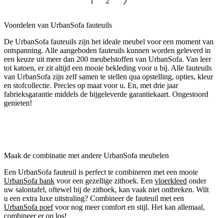
1
2
Voordelen van UrbanSofa fauteuils
De UrbanSofa fauteuils zijn het ideale meubel voor een moment van
ontspanning. Alle aangeboden fauteuils kunnen worden geleverd in
een keuze uit meer dan 200 meubelstoffen van UrbanSofa. Van leer
tot katoen, er zit altijd een mooie bekleding voor u bij. Alle fauteuils
van UrbanSofa zijn zelf samen te stellen qua opstelling, opties, kleur
en stofcollectie. Precies op maat voor u. En, met drie jaar
fabrieksgarantie middels de bijgeleverde garantiekaart. Ongestoord
genieten!
Maak de combinatie met andere UrbanSofa meubelen
Een UrbanSofa fauteuil is perfect te combineren met een mooie
UrbanSofa bank
voor een gezellige zithoek. Een
vloerkleed
onder
uw salontafel, oftewel bij de zithoek, kan vaak niet ontbreken. Wilt
u een extra luxe uitstraling? Combineer de fauteuil met een
UrbanSofa poef
voor nog meer comfort en stijl. Het kan allemaal,
combineer er op los!