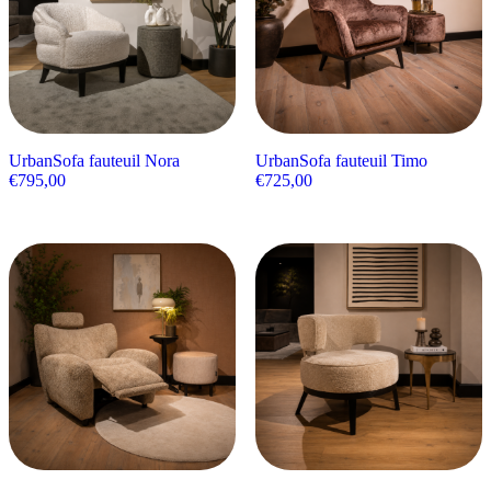
UrbanSofa fauteuil Nora
UrbanSofa fauteuil Timo
€
795,00
€
725,00