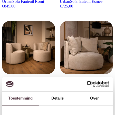
UrbanSofa Fauteuil Romi
UrbanSofa fauteuil Esmee
€
845,00
€
725,00
UrbanSofa fauteuil Luzia
UrbanSofa fauteuil Nova
€
725,00
€
875,00
Toestemming
Details
Over