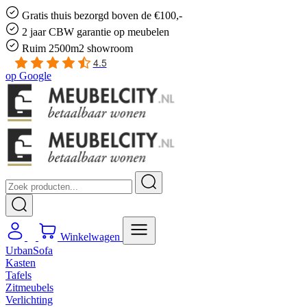
Gratis
thuis bezorgd boven de €100,-
2 jaar CBW
garantie
op meubelen
Ruim
2500m2 showroom
4.5
op
Google
Winkelwagen
UrbanSofa
Kasten
Tafels
Zitmeubels
Verlichting