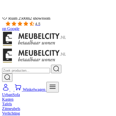
Gratis
thuis bezorgd boven de €100,-
2 jaar CBW
garantie
op meubelen
Ruim
2500m2 showroom
4.5
op
Google
Winkelwagen
UrbanSofa
Kasten
Tafels
Zitmeubels
Verlichting