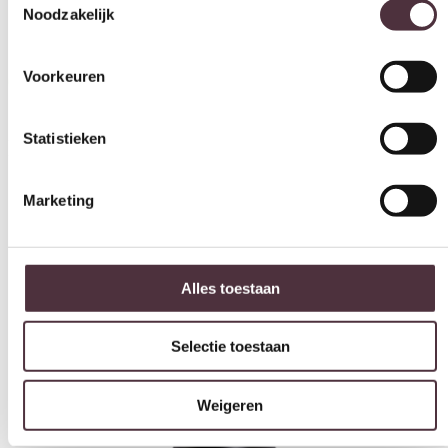
Voorkeuren
Gratis
thuis bezorgd boven de €100,-
2 jaar CBW
garantie
op meubelen
Ruim
2500m2 showroom
Statistieken
Marketing
Interessant voor jou
Alles toestaan
Selectie toestaan
Weigeren