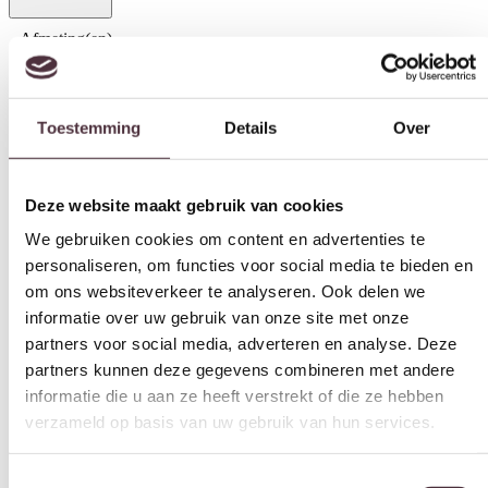
Afmeting(en)
Toestemming
Details
Over
120 cm rond
,
120 cm rond, 120×180 cm, 160×230 cm, 200×290
cm, 240 cm rond
,
120×180 cm
,
160×230 cm
,
200×290 cm
,
240
cm rond
Deze website maakt gebruik van cookies
Kleur
We gebruiken cookies om content en advertenties te
Babylon 53
personaliseren, om functies voor social media te bieden en
Vorm
om ons websiteverkeer te analyseren. Ook delen we
Rechthoekig, Rond
informatie over uw gebruik van onze site met onze
partners voor social media, adverteren en analyse. Deze
Soort
partners kunnen deze gegevens combineren met andere
Laagpolig
informatie die u aan ze heeft verstrekt of die ze hebben
Materiaal
verzameld op basis van uw gebruik van hun services.
74% PP/26% Polyester
Geschikt voor
Toestemmingsselectie
Noodzakelijk
Binnen, Buiten