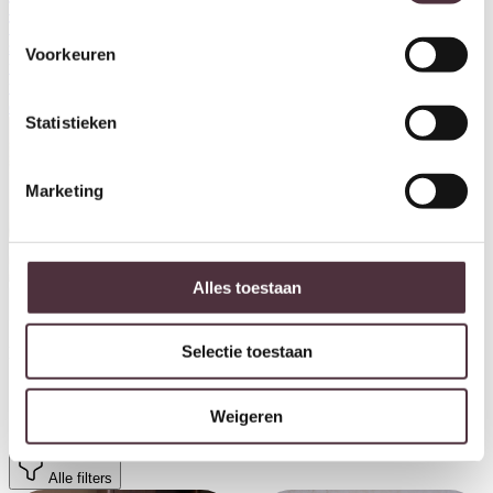
Teak eettafels
Teak hoektafels
Teak ladekasten
Teak meidenkasten
Teak nachtkastjes
Teak opbergkasten
Teak salontafels
Teak
spekkasten
Teak tv meubels
Teak vitrinekasten
teakhouten dressoirs
Voorkeuren
teakhouten opbergkast
teakhouten Tv meubel
Tuinmeubelen
tuintafel
Urban Sofa hockers, poefen & kussens
UrbanSofa Bruuts
eettafels
Van der Drift Marque
wandtafel rookglas
Winkel
Statistieken
Marketing
Zitmeubels
zwevend tv meubel
Alles toestaan
Selectie toestaan
Prijs
Merk
Kleur
Breedte (cm)
Diepte (cm)
Weigeren
Herstel filters
Alle filters