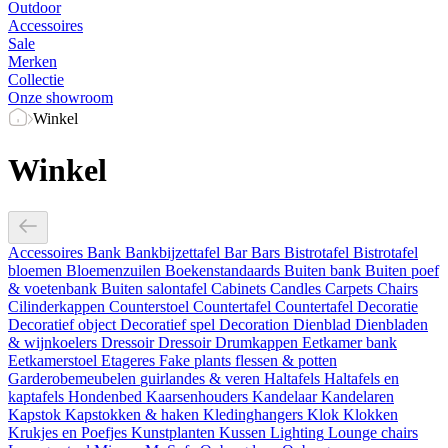
Outdoor
Accessoires
Sale
Merken
Collectie
Onze showroom
Winkel
Winkel
Accessoires
Bank
Bankbijzettafel
Bar
Bars
Bistrotafel
Bistrotafel
bloemen
Bloemenzuilen
Boekenstandaards
Buiten bank
Buiten poef
& voetenbank
Buiten salontafel
Cabinets
Candles
Carpets
Chairs
Cilinderkappen
Counterstoel
Countertafel
Countertafel
Decoratie
Decoratief object
Decoratief spel
Decoration
Dienblad
Dienbladen
& wijnkoelers
Dressoir
Dressoir
Drumkappen
Eetkamer bank
Eetkamerstoel
Etageres
Fake plants
flessen & potten
Garderobemeubelen
guirlandes & veren
Haltafels
Haltafels en
kaptafels
Hondenbed
Kaarsenhouders
Kandelaar
Kandelaren
Kapstok
Kapstokken & haken
Kledinghangers
Klok
Klokken
Krukjes en Poefjes
Kunstplanten
Kussen
Lighting
Lounge chairs