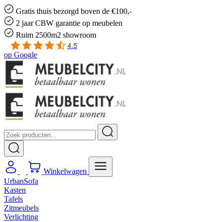
Gratis
thuis bezorgd boven de €100,-
2 jaar CBW
garantie
op meubelen
Ruim
2500m2 showroom
4.5
op
Google
Winkelwagen
UrbanSofa
Kasten
Tafels
Zitmeubels
Verlichting