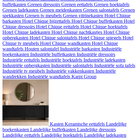
buffetkasten
Grenen dressoirs
Grenen eettafels
Grenen hoektafels
Grenen ladekasten
Grenen meidenkasten
Grenen salontafels
Grenen
spekkasten
Grenen tv meubels
Grenen vitrinekasten
Hotel Chique
barkasten
Hotel Chique bijzettafels
Hotel Chique buffetkasten
Hotel
Chique dressoirs
Hotel Chique eettafels
Hotel Chique hoektafels
Hotel Chique ladekasten
Hotel Chique nachtkastjes
Hotel Chique
opbergkasten
Hotel Chique salontafels
Hotel Chique spiegels
Hotel
Chique tv meubels
Hotel Chique wandkasten
Hotel Chique
wandtafels
Houten salontafel
Industriële barkasten
Industriële
boekenkasten
Industriële buffetkasten
Industriële dressoirs
Industriële eettafels
Industriële hoektafels
Industriële ladekasten
Industriële opbergkasten
Industriële salontafels
Industriële sofa tafels
Industriële tv meubels
Industriële vakkenkasten
Industriële
wandrekken
Industriële wandtafels
Karpi Group
Kasten
Keramische eettafels
Landelijke
boekenkasten
Landelijke buffetkasten
Landelijke dressoirs
Landelijke eettafels
Landelijke hoektafels
Landelijke ladekasten