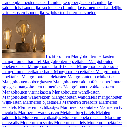
Landelijke meidenkasten
Landelijke opbergkasten
Landelijke
salontafels
Landelijke spekkasten
Landelijke tv meubels
Landelijke
vitrinekasten
Landelijke wijnkasten
Leren barstoelen
Lichtbronnen
Mangohouten barkasten
mangohouten bartafel
Mangohouten bijzettafels
Mangohouten
boekenkasten
Mangohouten buffetkasten
Mangohouten dressoirs
mangohouten eetkamerbank
Mangohouten eettafels
Mangohouten
hoektafels
Mangohouten ladekasten
Mangohouten nachtkastjes
Mangohouten opbergkasten
Mangohouten salontafels
mangohouten
spiegels
mangohouten tv meubels
Mangohouten vakkenkasten
Mangohouten vitrinekasten
Mangohouten wandkasten
Mangohouten wandrekken
Mangohouten wandtafels
mangohouten
wijnkasten
Marmeren bijzettafels
Marmeren dressoirs
Marmeren
eettafels
Marmeren nachtkastjes
Marmeren salontafels
Marmeren tv
meubels
Marmeren wandkasten
Metalen bijzettafels
Metalen
salontafels
Moderen nachtkastjes
Moderne boekenkasten
Moderne
cinewalls
Moderne dressoirs
Moderne eettafels
Moderne hoektafels