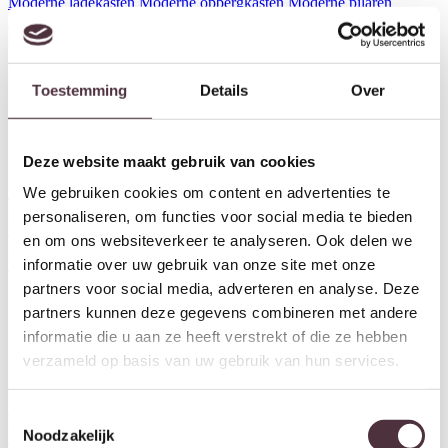
Moderne ladekasten
Moderne opbergkasten
Moderne pilaren
Moderne salontafels
Moderne sofa tafels
Moderne tv meubels
Moderne vitrinekasten
Moderne wandkasten
Moderne wandtafels
Toestemming
Details
Over
Deze website maakt gebruik van cookies
We gebruiken cookies om content en advertenties te
Moderne zuilen
Oranje Furniture Care
Outdoor
outdoor tafels
outdoortafels
PEPP Interiors
Retro barkasten
personaliseren, om functies voor social media te bieden
Retro dressoirs
Retro eettafels
Retro ladekasten
Retro opbergkasten
en om ons websiteverkeer te analyseren. Ook delen we
Retro tv meubels
Retro wandkasten
Rookglas
Sale
salontafel glas
informatie over uw gebruik van onze site met onze
SEVN
My Sofa
Stel zelf je eigen tafel samen
Stoffen barstoelen
partners voor social media, adverteren en analyse. Deze
partners kunnen deze gegevens combineren met andere
informatie die u aan ze heeft verstrekt of die ze hebben
verzameld op basis van uw gebruik van hun services.
Toestemmingsselectie
Tafel onderstellen
Tafels
Teak
Noodzakelijk
boekenkasten
Teak buffetkasten
teak buitenmeubels
Teak dressoirs