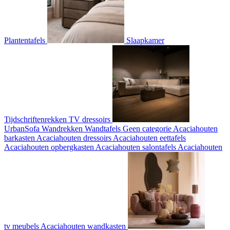
Plantentafels
Slaapkamer
Tijdschriftenrekken
TV dressoirs
UrbanSofa
Wandrekken
Wandtafels
Geen categorie
Acaciahouten
barkasten
Acaciahouten dressoirs
Acaciahouten eettafels
Acaciahouten opbergkasten
Acaciahouten salontafels
Acaciahouten
tv meubels
Acaciahouten wandkasten