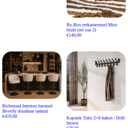
By-Boo eetkamerstoel Miso
bruin (set van 2)
€
149,00
Richmond Interiors barstoel
Beverly draaibaar natural
€
419,00
Kapstok Tubo 2×8 haken / Drift
brown