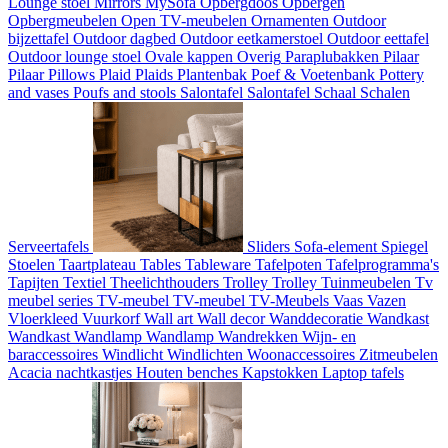
Lounge stoel
Mirrors
MySofa
Opbergdoos
Opbergen
Opbergmeubelen
Open TV-meubelen
Ornamenten
Outdoor
bijzettafel
Outdoor dagbed
Outdoor eetkamerstoel
Outdoor eettafel
Outdoor lounge stoel
Ovale kappen
Overig
Paraplubakken
Pilaar
Pilaar
Pillows
Plaid
Plaids
Plantenbak
Poef & Voetenbank
Pottery
and vases
Poufs and stools
Salontafel
Salontafel
Schaal
Schalen
Serveertafels
Sliders
Sofa-element
Spiegel
Stoelen
Taartplateau
Tables
Tableware
Tafelpoten
Tafelprogramma's
Tapijten
Textiel
Theelichthouders
Trolley
Trolley
Tuinmeubelen
Tv
meubel series
TV-meubel
TV-meubel
TV-Meubels
Vaas
Vazen
Vloerkleed
Vuurkorf
Wall art
Wall decor
Wanddecoratie
Wandkast
Wandkast
Wandlamp
Wandlamp
Wandrekken
Wijn- en
baraccessoires
Windlicht
Windlichten
Woonaccessoires
Zitmeubelen
Acacia nachtkastjes
Houten benches
Kapstokken
Laptop tafels