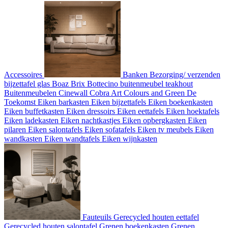
Accessoires
Banken
Bezorging/ verzenden
bijzettafel glas
Boaz
Brix Bottecino
buitenmeubel teakhout
Buitenmeubelen
Cinewall
Cobra Art
Colours and Green
De
Toekomst
Eiken barkasten
Eiken bijzettafels
Eiken boekenkasten
Eiken buffetkasten
Eiken dressoirs
Eiken eettafels
Eiken hoektafels
Eiken ladekasten
Eiken nachtkastjes
Eiken opbergkasten
Eiken
pilaren
Eiken salontafels
Eiken sofatafels
Eiken tv meubels
Eiken
wandkasten
Eiken wandtafels
Eiken wijnkasten
Fauteuils
Gerecycled houten eettafel
Gerecycled houten salontafel
Grenen boekenkasten
Grenen