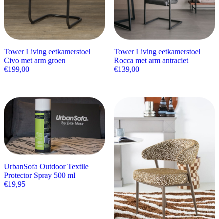
Tower Living eetkamerstoel
Tower Living eetkamerstoel
Civo met arm groen
Rocca met arm antraciet
€
199,00
€
139,00
UrbanSofa Outdoor Textile
Protector Spray 500 ml
€
19,95