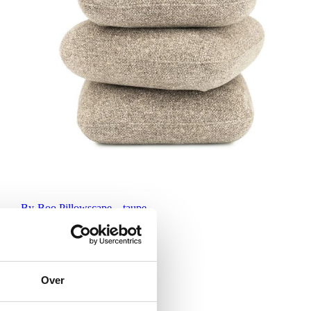
By-Boo Pillowscape – taupe
€
179,00
Over