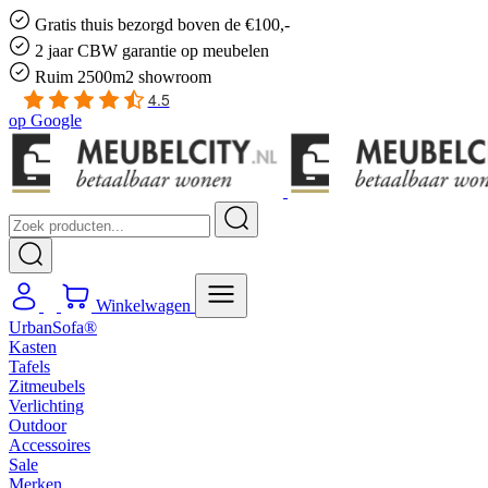
Gratis
thuis bezorgd boven de €100,-
2 jaar CBW
garantie
op meubelen
Ruim
2500m2 showroom
4.5
op
Google
Winkelwagen
UrbanSofa®
Kasten
Tafels
Zitmeubels
Verlichting
Outdoor
Accessoires
Sale
Merken