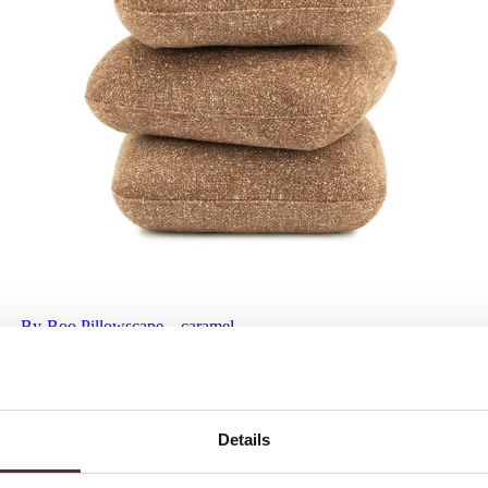
By-Boo Pillowscape – caramel
€
179,00
Details