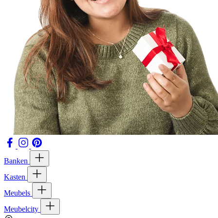
Banken
Kasten
Meubels
Meubelcity