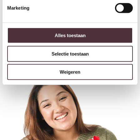
Marketing
Ontvang €20,- shoptegoed
Meldt u aan voor onze nieuwsbrief en ontvang €20,- shoptegoed
voor uw volgende bestelling van minimaal €200,- (niet geldig op
Alles toestaan
afgeprijsde items).
Selectie toestaan
Inschrijven
Weigeren