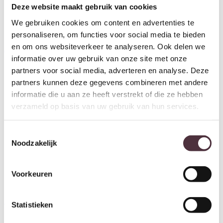
Deze website maakt gebruik van cookies
We gebruiken cookies om content en advertenties te
personaliseren, om functies voor social media te bieden
By-Boo Spinner – anthracite
By-Boo Sella – beige
en om ons websiteverkeer te analyseren. Ook delen we
€
129,00
€
149,00
informatie over uw gebruik van onze site met onze
partners voor social media, adverteren en analyse. Deze
partners kunnen deze gegevens combineren met andere
informatie die u aan ze heeft verstrekt of die ze hebben
verzameld op basis van uw gebruik van hun services.
Toestemmingsselectie
Noodzakelijk
Voorkeuren
By-Boo Sella – brown
€
149,00
Statistieken