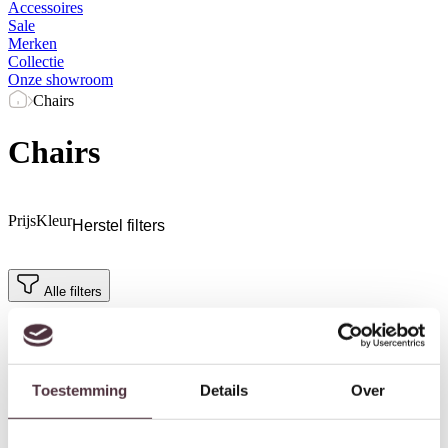
Accessoires
Sale
Merken
Collectie
Onze showroom
Chairs
Chairs
Prijs
Kleur
Herstel filters
Alle filters
Toestemming
Details
Over