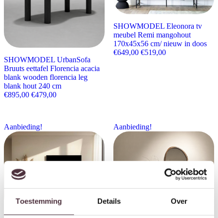
SHOWMODEL Eleonora tv
meubel Remi mangohout
170x45x56 cm/ nieuw in doos
Oorspronkelijke prijs wa
Huidige prijs is:
€
649,00
€
519,00
SHOWMODEL UrbanSofa
Bruuts eettafel Florencia acacia
blank wooden florencia leg
blank hout 240 cm
Oorspronkelijke prijs was: €895,00.
Huidige prijs is: €479,00.
€
895,00
€
479,00
Aanbieding!
Aanbieding!
Toestemming
Details
Over