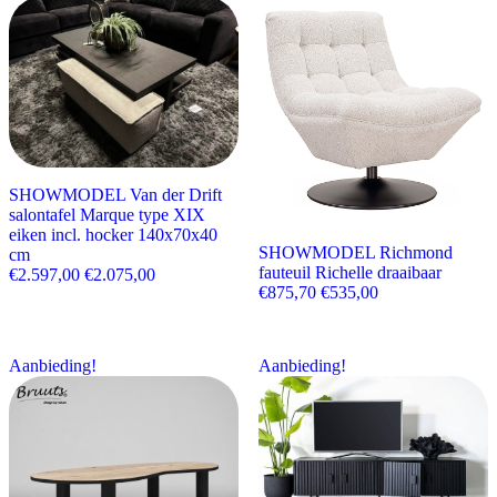
SHOWMODEL Van der Drift
salontafel Marque type XIX
eiken incl. hocker 140x70x40
SHOWMODEL Richmond
cm
fauteuil Richelle draaibaar
Oorspronkelijke prijs was: €2.597,00.
Huidige prijs is: €2.075,00.
€
2.597,00
€
2.075,00
Oorspronkelijke prijs wa
Huidige prijs is:
€
875,70
€
535,00
Aanbieding!
Aanbieding!