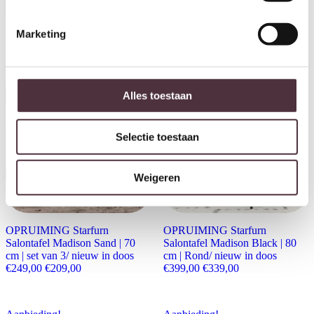
in doos
nieuw in doos
Oorspronkelijke prijs was: €699,00.
Huidige prijs is: €595,00.
Oorspronkelijke prijs wa
Huidige prijs is:
€
699,00
€
595,00
€
899,00
€
765,00
Marketing
Aanbieding!
Aanbieding!
Alles toestaan
Selectie toestaan
Weigeren
OPRUIMING Starfurn
OPRUIMING Starfurn
Salontafel Madison Sand | 70
Salontafel Madison Black | 80
cm | set van 3/ nieuw in doos
cm | Rond/ nieuw in doos
Oorspronkelijke prijs was: €249,00.
Huidige prijs is: €209,00.
Oorspronkelijke prijs wa
Huidige prijs is:
€
249,00
€
209,00
€
399,00
€
339,00