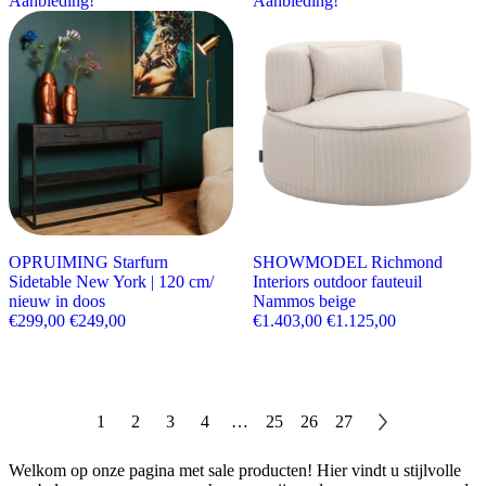
Aanbieding!
Aanbieding!
OPRUIMING Starfurn
SHOWMODEL Richmond
Sidetable New York | 120 cm/
Interiors outdoor fauteuil
nieuw in doos
Nammos beige
Oorspronkelijke prijs was: €299,00.
Huidige prijs is: €249,00.
Oorspronkelijke prijs w
Huidige prijs
€
299,00
€
249,00
€
1.403,00
€
1.125,00
1
2
3
4
…
25
26
27
Welkom op onze pagina met sale producten! Hier vindt u stijlvolle