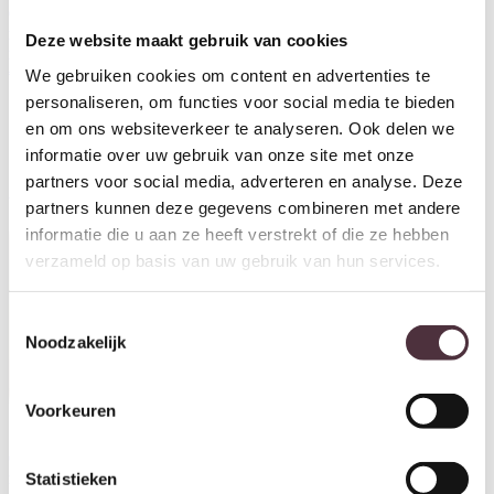
OPRUIMING Livingfurn tv
meubel Salano Brown 210 cm/
Deze website maakt gebruik van cookies
nieuw in doos
OPRUIMING Livingfurn tv
Oorspronkelijke prijs was: €899,00.
Huidige prijs is: €765,00.
€
899,00
€
765,00
We gebruiken cookies om content en advertenties te
meubel Noor Walnut 170cm/
nieuw in doos
personaliseren, om functies voor social media te bieden
Oorspronkelijke prijs wa
Huidige prijs is:
€
649,00
€
549,00
en om ons websiteverkeer te analyseren. Ook delen we
informatie over uw gebruik van onze site met onze
partners voor social media, adverteren en analyse. Deze
Aanbieding!
Aanbieding!
partners kunnen deze gegevens combineren met andere
informatie die u aan ze heeft verstrekt of die ze hebben
verzameld op basis van uw gebruik van hun services.
Toestemmingsselectie
Noodzakelijk
Voorkeuren
OPRUIMING Livingfurn tv
OPRUIMING Starfurn Dressoir
meubel Novero 140cm/ nieuw
Madison Brown | 165 cm/
Statistieken