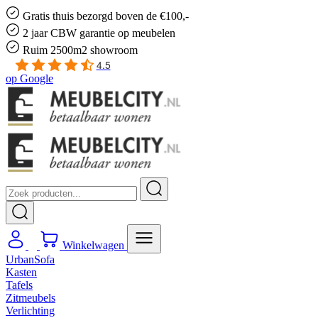
Gratis
thuis bezorgd boven de €100,-
2 jaar CBW
garantie
op meubelen
Ruim
2500m2 showroom
4.5
op
Google
Winkelwagen
UrbanSofa
Kasten
Tafels
Zitmeubels
Verlichting