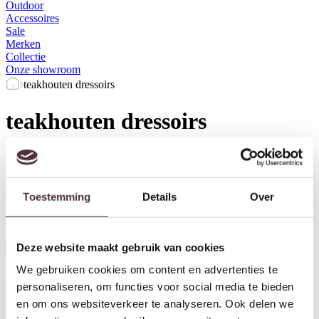
Outdoor
Accessoires
Sale
Merken
Collectie
Onze showroom
teakhouten dressoirs
teakhouten dressoirs
Merk
Kleur
Breedte (cm)
Diepte (cm)
Toestemming
Details
Over
Herstel filters
Deze website maakt gebruik van cookies
Alle filters
We gebruiken cookies om content en advertenties te
personaliseren, om functies voor social media te bieden
en om ons websiteverkeer te analyseren. Ook delen we