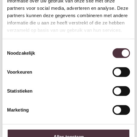
informatie over uw gebruik van onze site met onze
partners voor social media, adverteren en analyse. Deze
partners kunnen deze gegevens combineren met andere
informatie die u aan ze heeft verstrekt of die ze hebben
verzameld op basis van uw gebruik van hun services.
Livingfurn dressoir Lausanne
Toestemmingsselectie
180cm
Noodzakelijk
€
1.249,00
Voorkeuren
Ontvang €20,- shoptegoed
Statistieken
Meldt u aan voor onze nieuwsbrief en ontvang €20,- shoptegoed
voor uw volgende bestelling van minimaal €200,- (niet geldig op
afgeprijsde items).
Marketing
Inschrijven
Alles toestaan