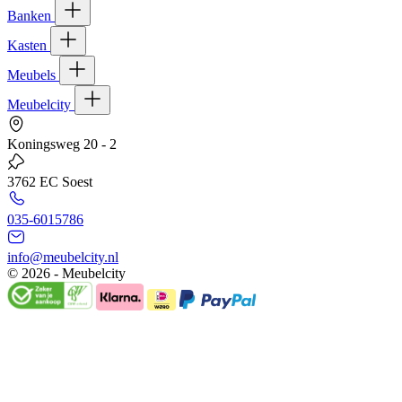
Banken
Kasten
Meubels
Meubelcity
Koningsweg 20 - 2
3762 EC Soest
035-6015786
info@meubelcity.nl
© 2026 - Meubelcity
Gratis shoptegoed ontvangen?
Schrijf u hier in voor onze nieuwsbrief en ontvang €20,- shoptegoed