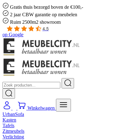
Gratis
thuis bezorgd boven de €100,-
2 jaar CBW
garantie
op meubelen
Ruim
2500m2 showroom
4.5
op
Google
Winkelwagen
UrbanSofa
Kasten
Tafels
Zitmeubels
Verlichting