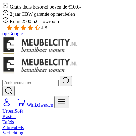
Gratis
thuis bezorgd boven de €100,-
2 jaar CBW
garantie
op meubelen
Ruim
2500m2 showroom
4.5
op
Google
Winkelwagen
UrbanSofa
Kasten
Tafels
Zitmeubels
Verlichting