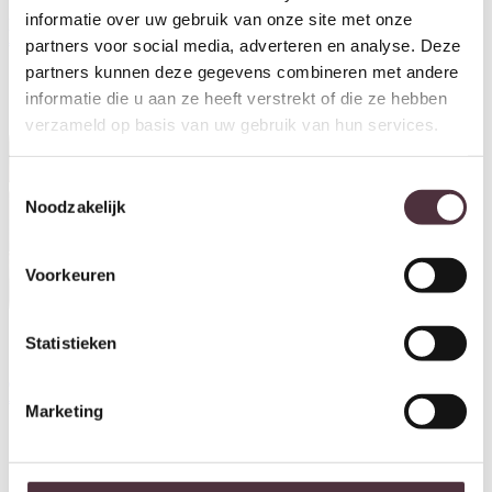
Starfurn Boekenkast Britt met
Starfurn Boekenkast Britt
informatie over uw gebruik van onze site met onze
lades Naturel Mangohout 55 cm
Naturel Mangohout 150 cm
€
449,00
€
1.099,00
partners voor social media, adverteren en analyse. Deze
partners kunnen deze gegevens combineren met andere
informatie die u aan ze heeft verstrekt of die ze hebben
verzameld op basis van uw gebruik van hun services.
Toestemmingsselectie
Noodzakelijk
Voorkeuren
Statistieken
Starfurn Boekenkast Dakota met
Starfurn Boekenkast Dakota met
deur Naturel Mangohout 55 cm
lades Naturel Mangohout 55 cm
€
449,00
€
449,00
Marketing