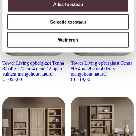
Alles toestaan
Selectie toestaan
Weigeren
Tower Living opbergkast Tenna
Tower Living opbergkast Tenna
80x45x220 cm 4 deurs/ 2 open
80x45x220 cm 4 deurs
vakken mangohout naturel
mangohout naturel
€
1.059,00
€
1.119,00