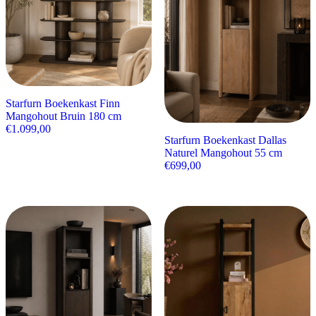
Starfurn Boekenkast Finn
Mangohout Bruin 180 cm
€
1.099,00
Starfurn Boekenkast Dallas
Naturel Mangohout 55 cm
€
699,00