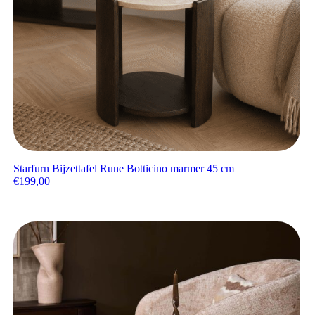
Starfurn Bijzettafel Rune Botticino marmer 45 cm
€
199,00