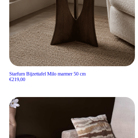
Starfurn Bijzettafel Milo marmer 50 cm
€
219,00