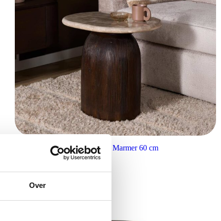
Starfurn Bijzettafel Noel Bruin Marmer 60 cm
€
249,00
Over