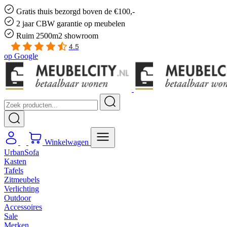
Gratis
thuis bezorgd boven de €100,-
2 jaar CBW
garantie
op meubelen
Ruim
2500m2 showroom
4.5
op
Google
Winkelwagen
UrbanSofa
Kasten
Tafels
Zitmeubels
Verlichting
Outdoor
Accessoires
Sale
Merken