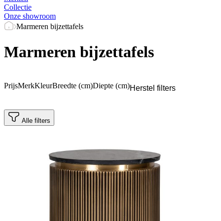
Collectie
Onze showroom
Marmeren bijzettafels
Marmeren bijzettafels
Prijs
Merk
Kleur
Breedte (cm)
Diepte (cm)
Herstel filters
Alle filters