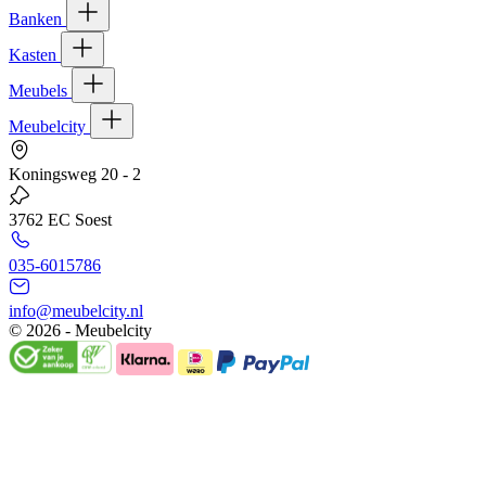
Banken
Kasten
Meubels
Meubelcity
Koningsweg 20 - 2
3762 EC Soest
035-6015786
info@meubelcity.nl
© 2026 - Meubelcity
Gratis shoptegoed ontvangen?
Schrijf u hier in voor onze nieuwsbrief en ontvang €20,- shoptegoed