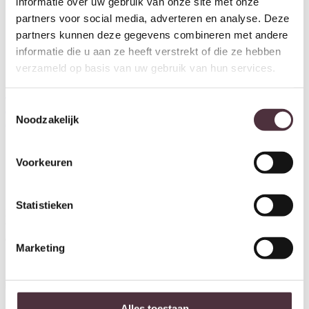
informatie over uw gebruik van onze site met onze
partners voor social media, adverteren en analyse. Deze
partners kunnen deze gegevens combineren met andere
informatie die u aan ze heeft verstrekt of die ze hebben
verzameld op basis van uw gebruik van hun services.
Tower Living ladekast Rivello
Toestemmingsselectie
90x45x80 cm mangohout
Noodzakelijk
€
679,00
Voorkeuren
Ontvang €20,- shoptegoed
Statistieken
Meldt u aan voor onze nieuwsbrief en ontvang €20,- shoptegoed
voor uw volgende bestelling van minimaal €200,- (niet geldig op
afgeprijsde items).
Marketing
Inschrijven
Alles toestaan