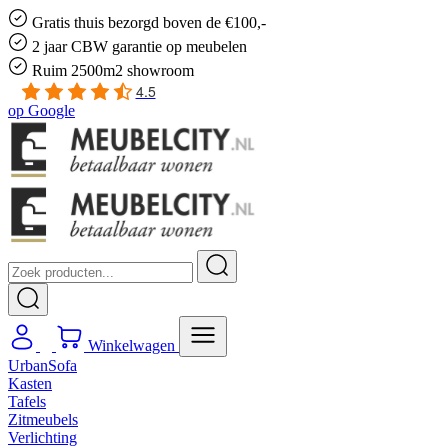
Gratis
thuis bezorgd boven de €100,-
2 jaar CBW
garantie
op meubelen
Ruim
2500m2 showroom
4.5
op
Google
Winkelwagen
UrbanSofa
Kasten
Tafels
Zitmeubels
Verlichting