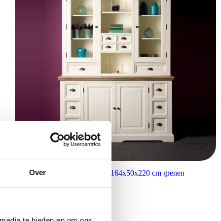
Over
Tower Living buffetkast Fleur 164x50x220 cm grenen
€
1.859,00
 media te bieden en om ons