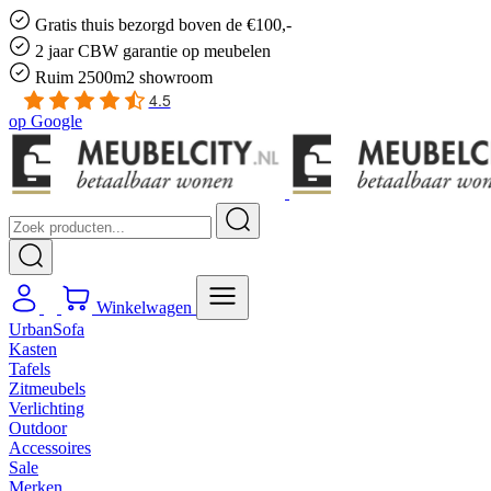
Gratis
thuis bezorgd boven de €100,-
2 jaar CBW
garantie
op meubelen
Ruim
2500m2 showroom
4.5
op
Google
Winkelwagen
UrbanSofa
Kasten
Tafels
Zitmeubels
Verlichting
Outdoor
Accessoires
Sale
Merken