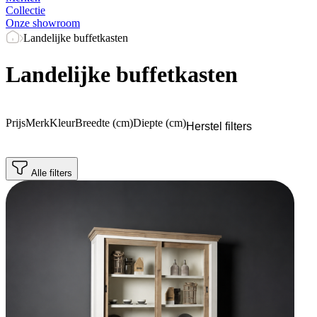
Collectie
Onze showroom
Landelijke buffetkasten
Landelijke buffetkasten
Prijs
Merk
Kleur
Breedte (cm)
Diepte (cm)
Herstel filters
Alle filters