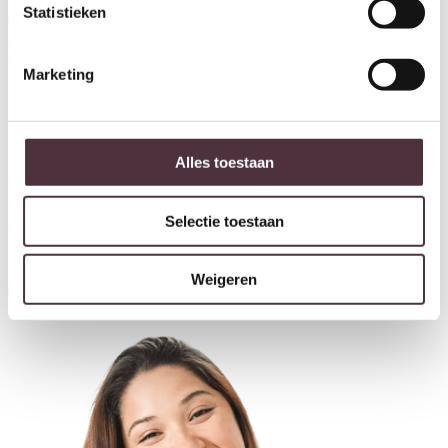
Statistieken
Tower Living hoektafel Amanda
60x60x45 cm grenen
€
369,00
Marketing
Ontvang €20,- shoptegoed
Alles toestaan
Meldt u aan voor onze nieuwsbrief en ontvang €20,- shoptegoed
voor uw volgende bestelling van minimaal €200,- (niet geldig op
Selectie toestaan
afgeprijsde items).
Weigeren
Inschrijven