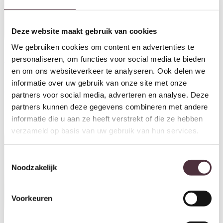
Deze website maakt gebruik van cookies
We gebruiken cookies om content en advertenties te
personaliseren, om functies voor social media te bieden
Tower Living hoektafel Fleur
Tower Living hoektafel Fleur
en om ons websiteverkeer te analyseren. Ook delen we
square poot 60x60x45 cm
ronde poot 60x60x45 cm grenen
informatie over uw gebruik van onze site met onze
grenen
€
219,00
€
219,00
partners voor social media, adverteren en analyse. Deze
partners kunnen deze gegevens combineren met andere
informatie die u aan ze heeft verstrekt of die ze hebben
verzameld op basis van uw gebruik van hun services.
Toestemmingsselectie
Noodzakelijk
Voorkeuren