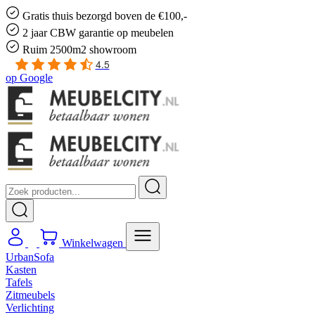
Gratis
thuis bezorgd boven de €100,-
2 jaar CBW
garantie
op meubelen
Ruim
2500m2 showroom
4.5
op
Google
Winkelwagen
UrbanSofa
Kasten
Tafels
Zitmeubels
Verlichting