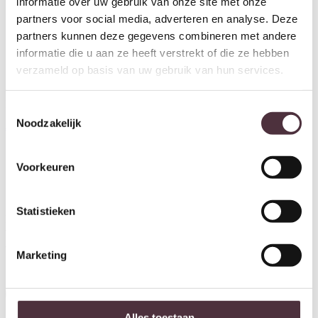
informatie over uw gebruik van onze site met onze
partners voor social media, adverteren en analyse. Deze
partners kunnen deze gegevens combineren met andere
informatie die u aan ze heeft verstrekt of die ze hebben
verzameld op basis van uw gebruik van hun services.
Richmond Interiors wandkast
Toestemmingsselectie
Ironville 80x42x191 cm
Noodzakelijk
€
2.292,00
Voorkeuren
Ontvang €20,- shoptegoed
Statistieken
Meldt u aan voor onze nieuwsbrief en ontvang €20,- shoptegoed
voor uw volgende bestelling van minimaal €200,- (niet geldig op
afgeprijsde items).
Marketing
Inschrijven
Alles toestaan