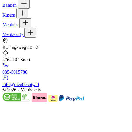
Banken
Kasten
Meubels
Meubelcity
Koningsweg 20 - 2
3762 EC Soest
035-6015786
info@meubelcity.nl
© 2026 - Meubelcity
Gratis shoptegoed ontvangen?
Schrijf u hier in voor onze nieuwsbrief en ontvang €20,- shoptegoed