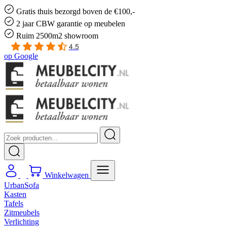
Gratis
thuis bezorgd boven de €100,-
2 jaar CBW
garantie
op meubelen
Ruim
2500m2 showroom
4.5
op
Google
Winkelwagen
UrbanSofa
Kasten
Tafels
Zitmeubels
Verlichting