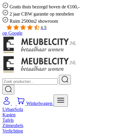
Gratis
thuis bezorgd boven de €100,-
2 jaar CBW
garantie
op meubelen
Ruim
2500m2 showroom
4.5
op
Google
Winkelwagen
UrbanSofa
Kasten
Tafels
Zitmeubels
Verlichting