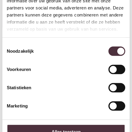
informatie over uw gebruik van onze site met onze
partners voor social media, adverteren en analyse. Deze
partners kunnen deze gegevens combineren met andere
informatie die u aan ze heeft verstrekt of die ze hebben
verzameld op basis van uw gebruik van hun services.
Tower Living spekkast Fleur
Toestemmingsselectie
100x40x128 cm grenen
Noodzakelijk
€
749,00
Voorkeuren
Ontvang €20,- shoptegoed
Statistieken
Meldt u aan voor onze nieuwsbrief en ontvang €20,- shoptegoed
voor uw volgende bestelling van minimaal €200,- (niet geldig op
afgeprijsde items).
Marketing
Inschrijven
Alles toestaan