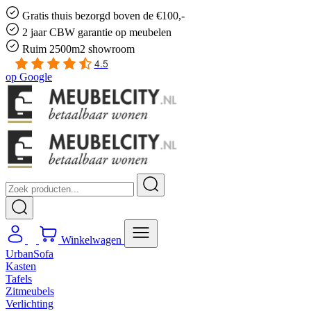
Gratis
thuis bezorgd boven de €100,-
2 jaar CBW
garantie
op meubelen
Ruim
2500m2 showroom
4.5
op
Google
Winkelwagen
UrbanSofa
Kasten
Tafels
Zitmeubels
Verlichting