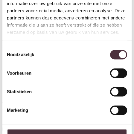
informatie over uw gebruik van onze site met onze
partners voor social media, adverteren en analyse. Deze
partners kunnen deze gegevens combineren met andere
informatie die u aan ze heeft verstrekt of die ze hebben
verzameld op basis van uw gebruik van hun services.
Richmond Interiors Bijzettafel
Richmond Interiors bijzettafel
Toestemmingsselectie
Ironville gold 50Ø
Ironville 40x40x70,5 cm
Noodzakelijk
€
599,00
marmer
€
461,00
Voorkeuren
Ontvang €20,- shoptegoed
Statistieken
Meldt u aan voor onze nieuwsbrief en ontvang €20,- shoptegoed
voor uw volgende bestelling van minimaal €200,- (niet geldig op
afgeprijsde items).
Marketing
Inschrijven