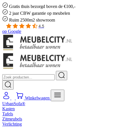
Gratis
thuis bezorgd boven de €100,-
2 jaar CBW
garantie
op meubelen
Ruim
2500m2 showroom
4.5
op
Google
Winkelwagen
UrbanSofa®
Kasten
Tafels
Zitmeubels
Verlichting