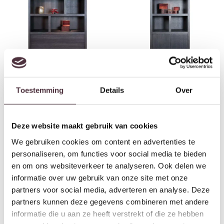
Van der Drift wandkast Marque
Van der Drift wandkast Marque
3 laden 130x45x230 cm type X
2 deuren 90x45x230 cm type
Toestemming
Details
Over
eiken
VII eiken
€
4.907,00
€
3.462,00
Deze website maakt gebruik van cookies
We gebruiken cookies om content en advertenties te
personaliseren, om functies voor social media te bieden
en om ons websiteverkeer te analyseren. Ook delen we
informatie over uw gebruik van onze site met onze
partners voor social media, adverteren en analyse. Deze
partners kunnen deze gegevens combineren met andere
informatie die u aan ze heeft verstrekt of die ze hebben