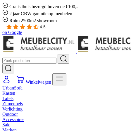
Gratis
thuis bezorgd boven de €100,-
2 jaar CBW
garantie
op meubelen
Ruim
2500m2 showroom
4.5
op
Google
Winkelwagen
UrbanSofa
Kasten
Tafels
Zitmeubels
Verlichting
Outdoor
Accessoires
Sale
Merken