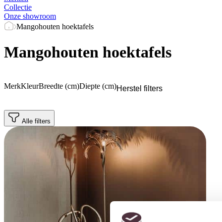
Collectie
Onze showroom
Mangohouten hoektafels
Mangohouten hoektafels
Merk
Kleur
Breedte (cm)
Diepte (cm)
Herstel filters
Alle filters