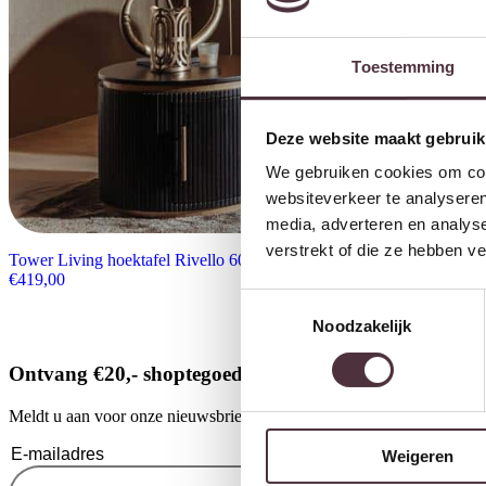
Toestemming
Deze website maakt gebruik
We gebruiken cookies om cont
websiteverkeer te analyseren
media, adverteren en analys
verstrekt of die ze hebben v
Tower Living hoektafel Rivello 60x60x50 cm mangohout
€
419,00
Toestemmingsselectie
Noodzakelijk
Ontvang €20,- shoptegoed
Meldt u aan voor onze nieuwsbrief en ontvang €20,- shoptegoed voor u
Weigeren