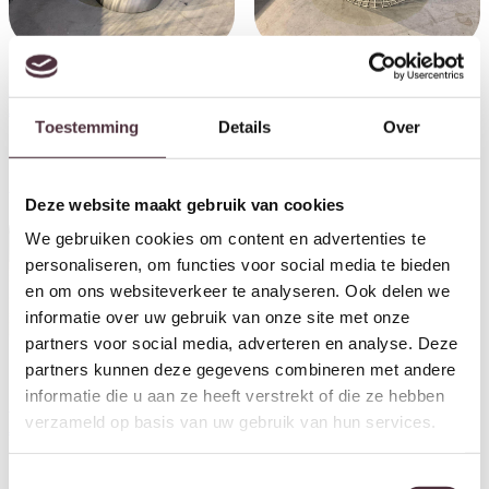
SHOWMODEL salontafel rond
SHOWMODEL salontafel rond
60 cm houten blad
90 cm houten blad
Oorspronkelijke prijs was: €169,00.
Huidige prijs is: €95,00.
Oorspronkelijke prijs wa
Huidige prijs is:
€
169,00
€
95,00
€
399,00
€
199,00
Toestemming
Details
Over
Aanbieding!
Aanbieding!
Deze website maakt gebruik van cookies
We gebruiken cookies om content en advertenties te
personaliseren, om functies voor social media te bieden
en om ons websiteverkeer te analyseren. Ook delen we
informatie over uw gebruik van onze site met onze
partners voor social media, adverteren en analyse. Deze
partners kunnen deze gegevens combineren met andere
SHOWMODEL salontafel
SHOWMODEL salontafel rond
informatie die u aan ze heeft verstrekt of die ze hebben
vierkant 86 cm
70 cm houten blad
verzameld op basis van uw gebruik van hun services.
Oorspronkelijke prijs was: €599,00.
Huidige prijs is: €299,00.
Oorspronkelijke prijs wa
Huidige prijs is:
€
599,00
€
299,00
€
319,00
€
159,00
Toestemmingsselectie