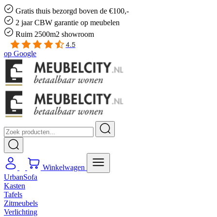
Gratis
thuis bezorgd boven de €100,-
2 jaar CBW
garantie
op meubelen
Ruim
2500m2 showroom
4.5
op
Google
Winkelwagen
UrbanSofa
Kasten
Tafels
Zitmeubels
Verlichting