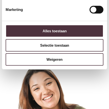
Marketing
Ontvang €20,- shoptegoed
Meldt u aan voor onze nieuwsbrief en ontvang €20,- shoptegoed
Alles toestaan
voor uw volgende bestelling van minimaal €200,- (niet geldig op
afgeprijsde items).
Selectie toestaan
Inschrijven
Weigeren