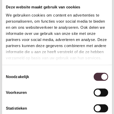
Deze website maakt gebruik van cookies
We gebruiken cookies om content en advertenties te
Livingfurn outdoor eettafel
Livingfurn outdoor eettafel
personaliseren, om functies voor social media te bieden
Cindo 150cm
Cindo 120cm
en om ons websiteverkeer te analyseren. Ook delen we
€
899,00
€
599,00
informatie over uw gebruik van onze site met onze
partners voor social media, adverteren en analyse. Deze
partners kunnen deze gegevens combineren met andere
informatie die u aan ze heeft verstrekt of die ze hebben
verzameld op basis van uw gebruik van hun services.
Toestemmingsselectie
Noodzakelijk
Voorkeuren
Livingfurn outdoor salontafel
Cindo 80cm
Statistieken
€
249,00