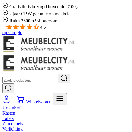
Gratis
thuis bezorgd boven de €100,-
2 jaar CBW
garantie
op meubelen
Ruim
2500m2 showroom
4.5
op
Google
Winkelwagen
UrbanSofa
Kasten
Tafels
Zitmeubels
Verlichting