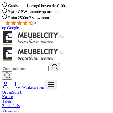
Gratis
thuis bezorgd boven de €100,-
2 jaar CBW
garantie
op meubelen
Ruim
2500m2 showroom
4.5
op
Google
Winkelwagen
UrbanSofa®
Kasten
Tafels
Zitmeubels
Verlichting