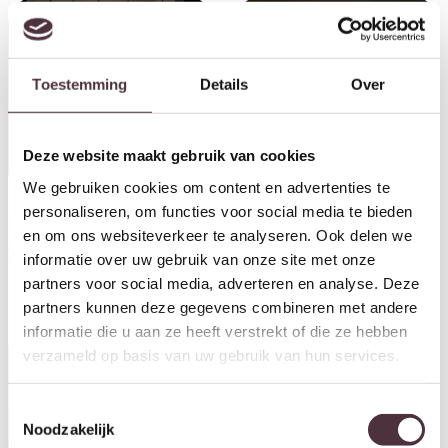
Toestemming
Details
Over
Deze website maakt gebruik van cookies
We gebruiken cookies om content en advertenties te
personaliseren, om functies voor social media te bieden
Hanglamp Mesh Rotate 5-lichts
Tafellamp Full Moon 1-lichts /
en om ons websiteverkeer te analyseren. Ook delen we
/ Artic zwart
Oud zilver
informatie over uw gebruik van onze site met onze
€
249,00
€
39,95
partners voor social media, adverteren en analyse. Deze
partners kunnen deze gegevens combineren met andere
informatie die u aan ze heeft verstrekt of die ze hebben
verzameld op basis van uw gebruik van hun services.
Toestemmingsselectie
Noodzakelijk