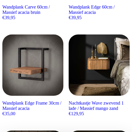
Wandplank Carve 60cm /
Wandplank Edge 60cm /
Massief acacia bruin
Massief acacia
€
39,95
€
39,95
Wandplank Edge Frame 30cm /
Nachtkastje Wave zwevend 1
Massief acacia
lade / Massief mango zand
€
35,00
€
129,95