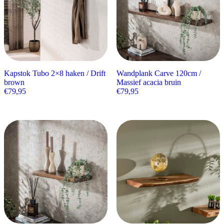
Kapstok Tubo 2×8 haken / Drift
Wandplank Carve 120cm /
brown
Massief acacia bruin
€
79,95
€
79,95