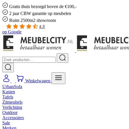
Gratis
thuis bezorgd boven de €100,-
2 jaar CBW
garantie
op meubelen
Ruim
2500m2 showroom
4.5
op
Google
Winkelwagen
UrbanSofa
Kasten
Tafels
Zitmeubels
Verlichting
Outdoor
Accessoires
Sale
Merken