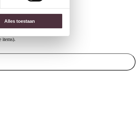
€
769,00
Alles toestaan
 items).