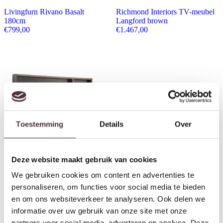
Livingfurn Rivano Basalt
Richmond Interiors TV-meubel
180cm
Langford brown
€
799,00
€
1.467,00
Toestemming
Details
Over
Richmond Interiors TV-meubel
Deze website maakt gebruik van cookies
Lachance brown
€
949,00
Richmond Interiors TV-meubel
We gebruiken cookies om content en advertenties te
Lachance brown 3-doors 2-
personaliseren, om functies voor social media te bieden
drawers
en om ons websiteverkeer te analyseren. Ook delen we
€
2.199,00
informatie over uw gebruik van onze site met onze
partners voor social media, adverteren en analyse. Deze