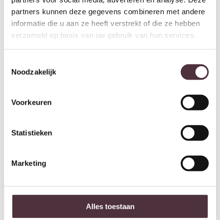
partners kunnen deze gegevens combineren met andere
informatie die u aan ze heeft verstrekt of die ze hebben
verzameld op basis van uw gebruik van hun services.
Toestemmingsselectie
Noodzakelijk
Voorkeuren
Richmond Interiors TV-meubel
Livingfurn tv meubel Tobago
Claremont brown
210cm
Statistieken
€
2.093,00
€
999,00
Marketing
Alles toestaan