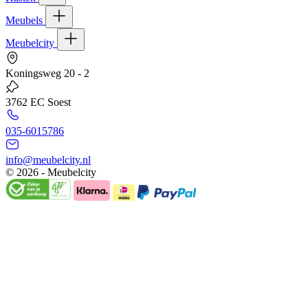
Meubels
Meubelcity
Koningsweg 20 - 2
3762 EC Soest
035-6015786
info@meubelcity.nl
© 2026 - Meubelcity
Gratis shoptegoed ontvangen?
Schrijf u hier in voor onze nieuwsbrief en ontvang €20,- shoptegoed
op uw volgende bestelling vanaf €200,- (niet geldig op sale)
E-mailadres