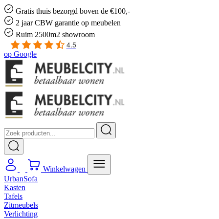
Gratis
thuis bezorgd boven de €100,-
2 jaar CBW
garantie
op meubelen
Ruim
2500m2 showroom
4.5
op
Google
Winkelwagen
UrbanSofa
Kasten
Tafels
Zitmeubels
Verlichting