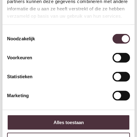
partners kunnen deze gegevens combineren met andere
informatie die u aan ze heeft verstrekt of die ze hebben
verzameld op basis van uw gebruik van hun services.
Toestemmingsselectie
Noodzakelijk
Tower Living tv meubel Basto
180x40x60 cm mangohout
Voorkeuren
€
729,00
Statistieken
Tower Living tv meubel Basto
Marketing
120x40x60 cm mangohout
€
589,00
Alles toestaan