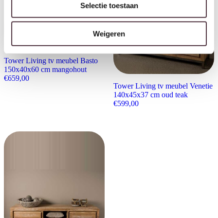
Selectie toestaan
Weigeren
Tower Living tv meubel Basto
150x40x60 cm mangohout
€
659,00
Tower Living tv meubel Venetie
140x45x37 cm oud teak
€
599,00