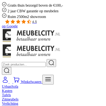
Gratis
thuis bezorgd boven de €100,-
2 jaar CBW
garantie
op meubelen
Ruim
2500m2 showroom
4.5
op
Google
Winkelwagen
UrbanSofa
Kasten
Tafels
Zitmeubels
Verlichting