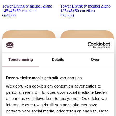
Tower Living tv meubel Ziano
Tower Living tv meubel Ziano
145x45x50 cm eiken
185x45x50 cm eiken
€
649,00
€
729,00
Toestemming
Details
Over
Deze website maakt gebruik van cookies
We gebruiken cookies om content en advertenties te
Tower Living tv meubel Casina
Tower Living tv meubel Casina
personaliseren, om functies voor social media te bieden
160x40x50 cm mangohout
200x40x50 cm mangohout
en om ons websiteverkeer te analyseren. Ook delen we
€
639,00
€
779,00
informatie over uw gebruik van onze site met onze
partners voor social media, adverteren en analyse. Deze