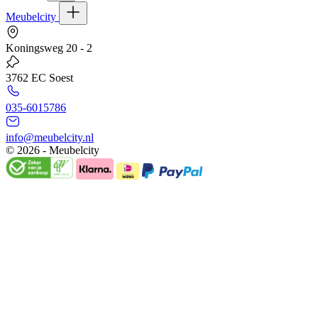
Meubelcity
Koningsweg 20 - 2
3762 EC Soest
035-6015786
info@meubelcity.nl
© 2026 - Meubelcity
Gratis shoptegoed ontvangen?
Schrijf u hier in voor onze nieuwsbrief en ontvang €20,- shoptegoed
op uw volgende bestelling vanaf €200,- (niet geldig op sale)
E-mailadres
Ik wil mij aanmelden