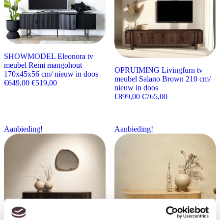
SHOWMODEL Eleonora tv
meubel Remi mangohout
OPRUIMING Livingfurn tv
170x45x56 cm/ nieuw in doos
meubel Salano Brown 210 cm/
Oorspronkelijke prijs was: €649,00.
Huidige prijs is: €519,00.
€
649,00
€
519,00
nieuw in doos
Oorspronkelijke prijs wa
Huidige prijs is:
€
899,00
€
765,00
Aanbieding!
Aanbieding!