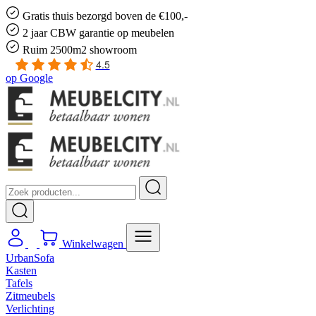
Gratis
thuis bezorgd boven de €100,-
2 jaar CBW
garantie
op meubelen
Ruim
2500m2 showroom
4.5
op
Google
Winkelwagen
UrbanSofa
Kasten
Tafels
Zitmeubels
Verlichting