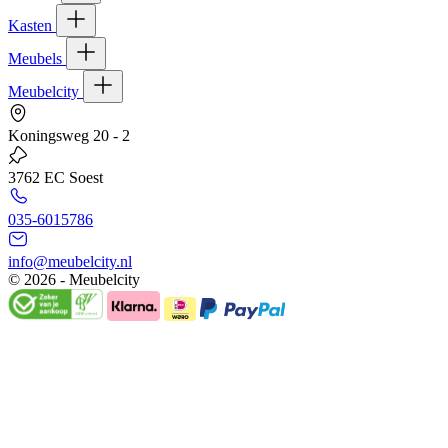
Kasten
Meubels
Meubelcity
Koningsweg 20 - 2
3762 EC Soest
035-6015786
info@meubelcity.nl
© 2026 - Meubelcity
Gratis shoptegoed ontvangen?
Schrijf u hier in voor onze nieuwsbrief en ontvang €20,- shoptegoed
op uw volgende bestelling vanaf €200,- (niet geldig op sale)