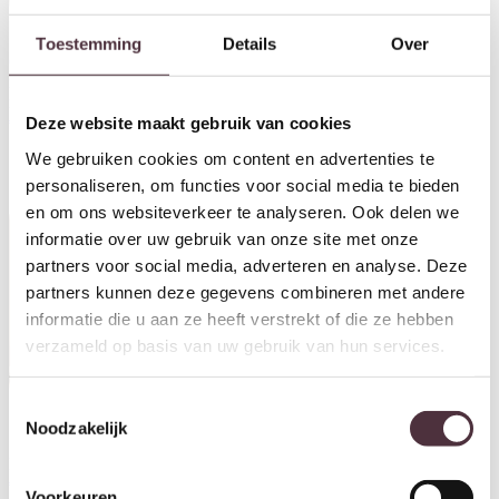
Toestemming
Details
Over
OPRUIMING Livingfurn tv
OPRUIMING Livingfurn tv
meubel Noor Walnut 170cm/
meubel Novero 140cm/ nieuw
nieuw in doos
in doos
Oorspronkelijke prijs was: €649,00.
Huidige prijs is: €549,00.
Oorspronkelijke prijs wa
Huidige prijs is:
€
649,00
€
549,00
€
699,00
€
595,00
Deze website maakt gebruik van cookies
We gebruiken cookies om content en advertenties te
personaliseren, om functies voor social media te bieden
en om ons websiteverkeer te analyseren. Ook delen we
informatie over uw gebruik van onze site met onze
partners voor social media, adverteren en analyse. Deze
partners kunnen deze gegevens combineren met andere
informatie die u aan ze heeft verstrekt of die ze hebben
verzameld op basis van uw gebruik van hun services.
Toestemmingsselectie
Noodzakelijk
Starfurn Tv meubel Solana
Starfurn Tv meubel Solana
Bruin Mangohout 210 cm
Bruin Mangohout 165 cm
€
749,00
€
649,00
Voorkeuren