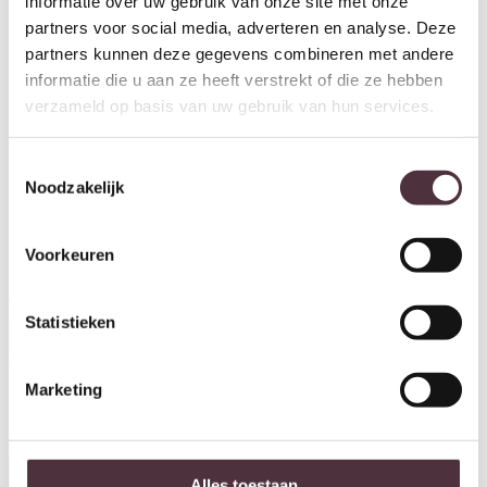
informatie over uw gebruik van onze site met onze
partners voor social media, adverteren en analyse. Deze
partners kunnen deze gegevens combineren met andere
informatie die u aan ze heeft verstrekt of die ze hebben
verzameld op basis van uw gebruik van hun services.
Toestemmingsselectie
Noodzakelijk
Voorkeuren
Tower Living bijzettafel Asti
Tower Living bijzettafel Asti
Statistieken
40x40x55 cm vierkant
40x40x55 cm vierkant
mangohout naturel
mangohout bruin
€
189,00
€
189,00
Marketing
Alles toestaan