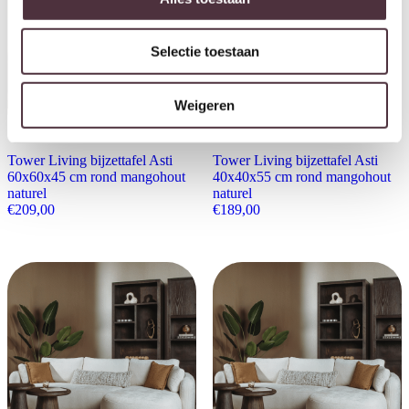
Selectie toestaan
Weigeren
Tower Living bijzettafel Asti
Tower Living bijzettafel Asti
60x60x45 cm rond mangohout
40x40x55 cm rond mangohout
naturel
naturel
€
209,00
€
189,00