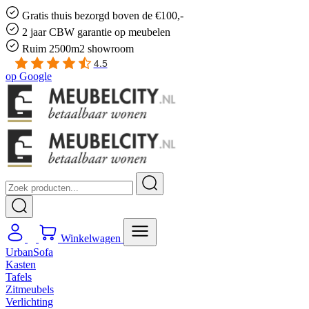
Gratis
thuis bezorgd boven de €100,-
2 jaar CBW
garantie
op meubelen
Ruim
2500m2 showroom
4.5
op
Google
Winkelwagen
UrbanSofa
Kasten
Tafels
Zitmeubels
Verlichting