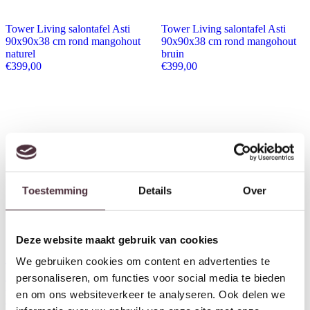
Tower Living salontafel Asti
Tower Living salontafel Asti
90x90x38 cm rond mangohout
90x90x38 cm rond mangohout
naturel
bruin
€
399,00
€
399,00
Toestemming
Details
Over
Deze website maakt gebruik van cookies
We gebruiken cookies om content en advertenties te
Tower Living bijzettafel Asti
Tower Living bijzettafel Asti
personaliseren, om functies voor social media te bieden
40x40x55 cm vierkant
40x40x55 cm vierkant
mangohout zwart
mangohout olijfbruin
en om ons websiteverkeer te analyseren. Ook delen we
€
189,00
€
189,00