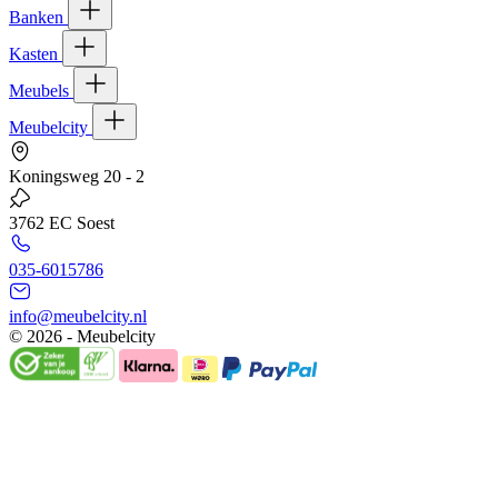
Banken
Kasten
Meubels
Meubelcity
Koningsweg 20 - 2
3762 EC Soest
035-6015786
info@meubelcity.nl
© 2026 - Meubelcity
Gratis shoptegoed ontvangen?
Schrijf u hier in voor onze nieuwsbrief en ontvang €20,- shoptegoed