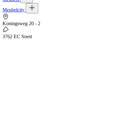
Meubelcity
Koningsweg 20 - 2
3762 EC Soest
035-6015786
info@meubelcity.nl
© 2026 - Meubelcity
Gratis shoptegoed ontvangen?
Schrijf u hier in voor onze nieuwsbrief en ontvang €20,- shoptegoed
op uw volgende bestelling vanaf €200,- (niet geldig op sale)
E-mailadres
Ik wil mij aanmelden