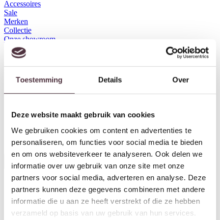
Accessoires
Sale
Merken
Collectie
Onze showroom
Eiken nachtkastjes
Eiken nachtkastjes
Toestemming
Details
Over
Prijs
Merk
Kleur
Breedte (cm)
Diepte (cm)
Deze website maakt gebruik van cookies
We gebruiken cookies om content en advertenties te
Herstel filters
personaliseren, om functies voor social media te bieden
en om ons websiteverkeer te analyseren. Ook delen we
Alle filters
informatie over uw gebruik van onze site met onze
partners voor social media, adverteren en analyse. Deze
partners kunnen deze gegevens combineren met andere
informatie die u aan ze heeft verstrekt of die ze hebben
verzameld op basis van uw gebruik van hun services.