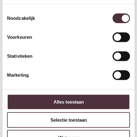
Toestemmingsselectie
Noodzakelijk
Voorkeuren
Eleonora nachtkastje Sky
Eleonora nachtkastje Sky
50x50x60 cm lichtbruin eiken
50x50x60 cm naturel eiken
€
299,00
€
299,00
Statistieken
Marketing
Alles toestaan
Selectie toestaan